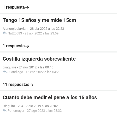
1 respuesta
Tengo 15 años y me mide 15cm
AlanorejuelaAlan
-
28 abr 2022 a las 22:23
Nat20083
-
28 abr 2022 a las 23:59
1 respuesta
Costilla izquierda sobresaliente
bxaguirre
-
24 nov 2012 a las 00:46
Juandiego
-
15 ene 2022 a las 04:29
11 respuestas
Cuanto debe medir el pene a los 15 años
Dieguito-1234
-
7 dic 2019 a las 23:02
Penemayor
-
27 ago 2023 a las 23:32