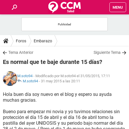
MENU
INICIO
FOROS
Foros
Embarazo
SALUD
Tema Anterior
Siguiente Tema
Es normal que te baje durante 15 días?
FAMILIA
M.soto94
- Modificado por M.soto94 el 31/05/2015, 17:11
NUTRICIÓN
M.soto94
-
31 may 2015 a las 20:11
Hola buen día soy nuevo en el blog y espero su ayuda
BIENESTAR
muchas gracias.
SEXUALIDAD
Bueno para empezar mi novia y yo tuvimos relaciones sin
protección el día 15 de abril y el día 16 de abril tomo la
pastilla del ayer UNIDOSIS y su periodo bajo normar del día
GLOSARIO
28 al 2 de mayo. ( Pero el día 1 de mayo no hubo sangrando