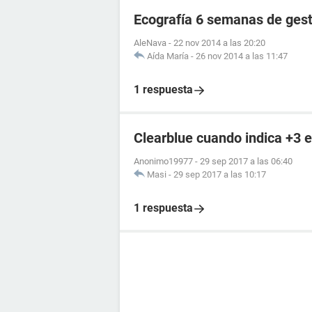
Ecografía 6 semanas de ges
AleNava
-
22 nov 2014 a las 20:20
Aída María
-
26 nov 2014 a las 11:47
1 respuesta
Clearblue cuando indica +3 
Anonimo19977
-
29 sep 2017 a las 06:40
Masi
-
29 sep 2017 a las 10:17
1 respuesta