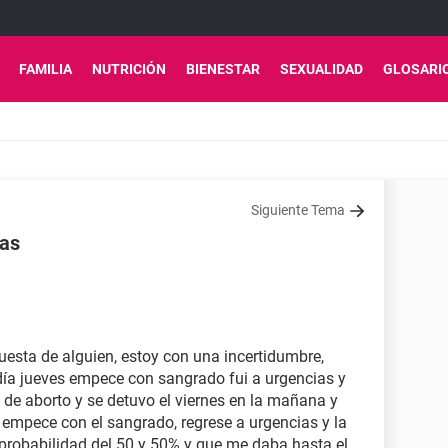
FAMILIA
NUTRICIÓN
BIENESTAR
SEXUALIDAD
GLOSARI
Siguiente Tema
ias
uesta de alguien, estoy con una incertidumbre,
ía jueves empece con sangrado fui a urgencias y
de aborto y se detuvo el viernes en la mañana y
empece con el sangrado, regrese a urgencias y la
probabilidad del 50 y 50% y que me daba hasta el