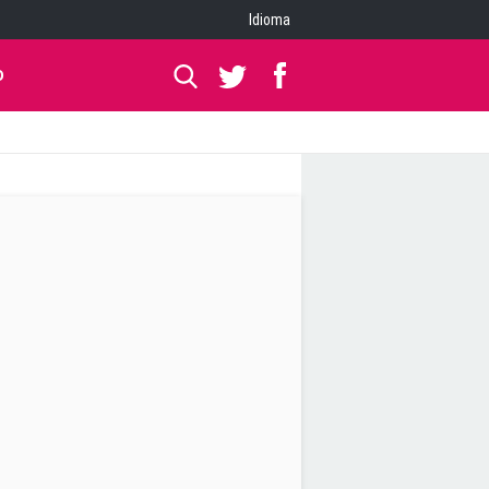
Idioma
O