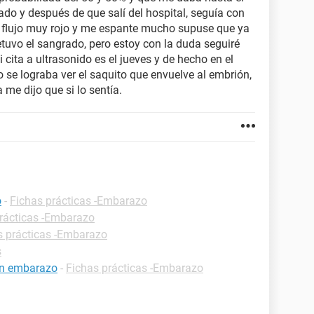
ado y después de que salí del hospital, seguía con
n flujo muy rojo y me espante mucho supuse que ya
etuvo el sangrado, pero estoy con la duda seguiré
 cita a ultrasonido es el jueves y de hecho en el
o se lograba ver el saquito que envuelve al embrión,
 me dijo que si lo sentía.
o
-
Fichas prácticas -Embarazo
rácticas -Embarazo
s prácticas -Embarazo
s
un embarazo
-
Fichas prácticas -Embarazo