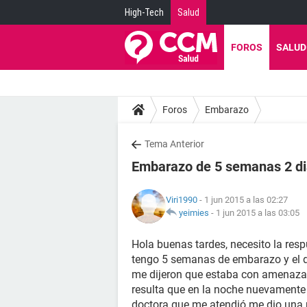
High-Tech
Salud
FOROS
SALUD
Foros
Embarazo
Tema Anterior
Embarazo de 5 semanas 2 d
Viri1990
- 1 jun 2015 a las 02:27
yeimies
-
1 jun 2015 a las 03:05
Hola buenas tardes, necesito la resp
tengo 5 semanas de embarazo y el d
me dijeron que estaba con amenaza 
resulta que en la noche nuevamente 
doctora que me atendió me dio una 