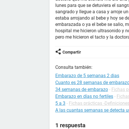
lunes para que se detuviera el sangr
sangrado y llegue a casa y arroje u
estaba arrojando al bebe y hoy se d
embarazada o ya el bebe se salio, mi
hospital me hicieron ultrasonido y n
pero me hicieron el tacto y la doctora
Compartir
Consulta también:
Embarazo de 5 semanas 2 dias
Cuanto es 28 semanas de embaraz
34 semanas de embarazo
-
Fichas p
Embarazo en días no fertiles
-
Ficha
5 a 3
-
Fichas prácticas -Definicione
A las cuantas semanas se detecta 
1 respuesta