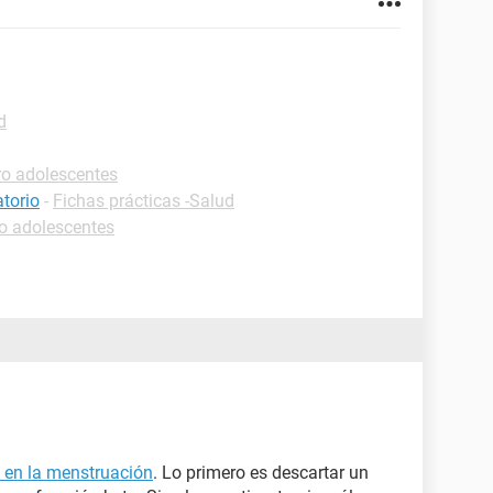
d
ro adolescentes
torio
-
Fichas prácticas -Salud
o adolescentes
o en la menstruación
. Lo primero es descartar un