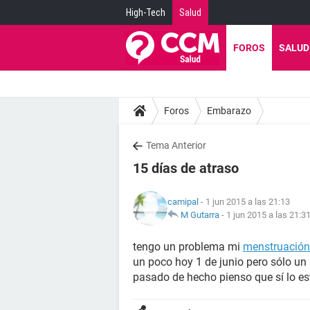
High-Tech
Salud
FOROS
SALUD
Foros
Embarazo
Tema Anterior
15 días de atraso
camipal
- 1 jun 2015 a las 21:13
M Gutarra
-
1 jun 2015 a las 21:3
tengo un problema mi
menstruación
un poco hoy 1 de junio pero sólo un
pasado de hecho pienso que sí lo es