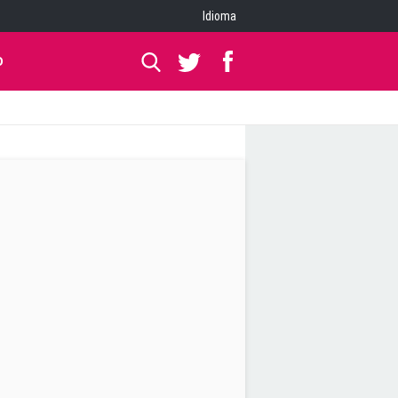
Idioma
O