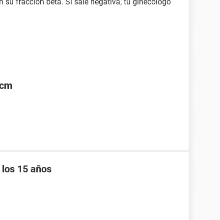
su fracción beta. Si sale negativa, tu ginecólogo
5cm
 los 15 años