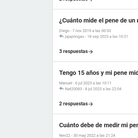
¿Cuánto mide el pene de un 
Diego
-
7 nov 2019 a las 00:53
jajapringao
-
18 sep 2023 a las 10:21
3 respuestas
Tengo 15 años y mi pene mi
Manuel
-
6 jul 2023 a las 10:11
Nat20083
-
8 jul 2023 a las 22:04
2 respuestas
Cuánto debe de medir mi pen
Nev22
-
30 may 2022 a las 21:24