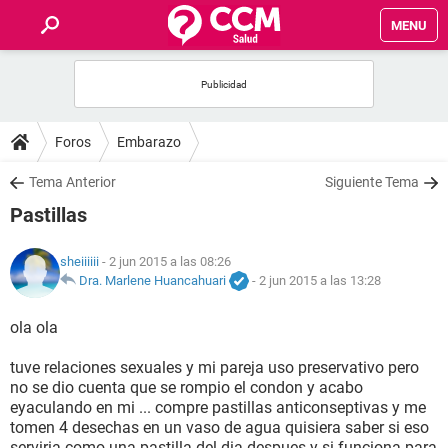
MENU
INICIO
FOROS
Foros
Embarazo
SALUD
Tema Anterior
Siguiente Tema
Pastillas
FAMILIA
sheiiiiii
- 2 jun 2015 a las 08:26
NUTRICIÓN
Dra. Marlene Huancahuari
-
2 jun 2015 a las 13:28
ola ola
BIENESTAR
tuve relaciones sexuales y mi pareja uso preservativo pero
SEXUALIDAD
no se dio cuenta que se rompio el condon y acabo
eyaculando en mi ... compre pastillas anticonseptivas y me
tomen 4 desechas en un vaso de agua quisiera saber si eso
GLOSARIO
serviria como una pastilla del dia despues y si funciona para