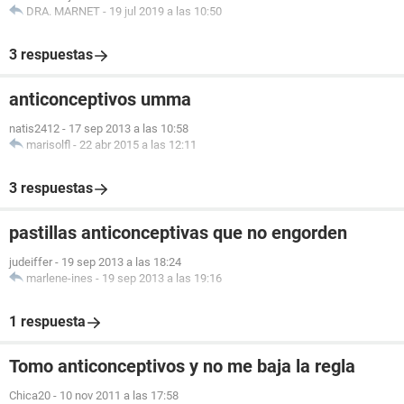
DRA. MARNET
-
19 jul 2019 a las 10:50
3 respuestas
anticonceptivos umma
natis2412
-
17 sep 2013 a las 10:58
marisolfl
-
22 abr 2015 a las 12:11
3 respuestas
pastillas anticonceptivas que no engorden
judeiffer
-
19 sep 2013 a las 18:24
marlene-ines
-
19 sep 2013 a las 19:16
1 respuesta
Tomo anticonceptivos y no me baja la regla
Chica20
-
10 nov 2011 a las 17:58