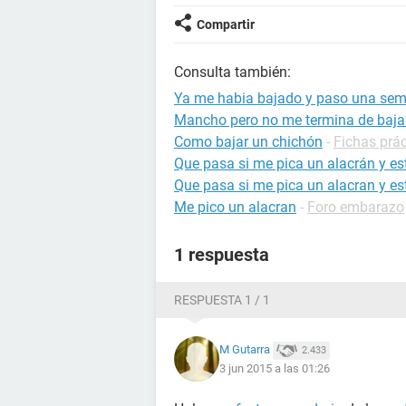
Compartir
Consulta también:
Ya me habia bajado y paso una sema
Mancho pero no me termina de bajar 
Como bajar un chichón
-
Fichas prác
Que pasa si me pica un alacrán y 
Que pasa si me pica un alacran y 
Me pico un alacran
-
Foro embarazo
1 respuesta
RESPUESTA 1 / 1
M Gutarra
2.433
3 jun 2015 a las 01:26