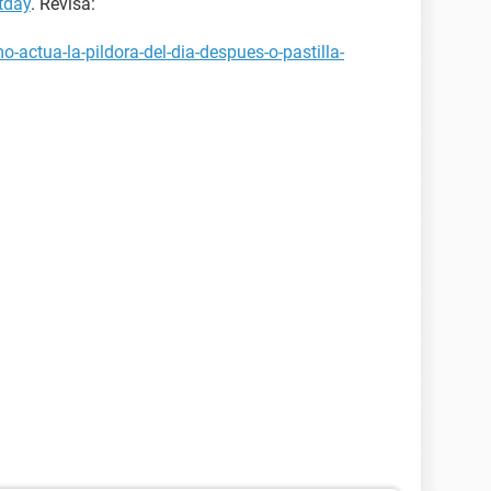
tday
. Revisa:
-actua-la-pildora-del-dia-despues-o-pastilla-