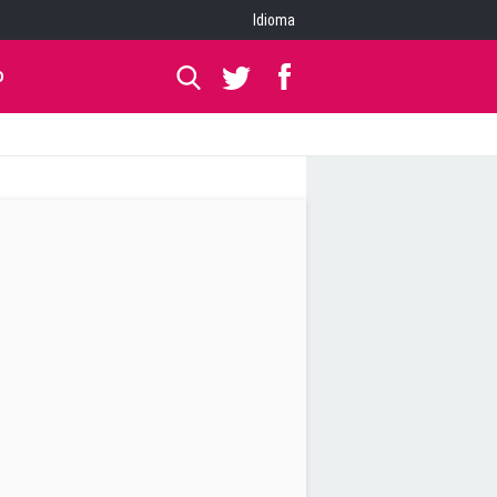
Idioma
O