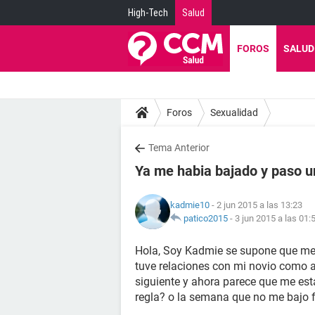
High-Tech
Salud
FOROS
SALUD
Foros
Sexualidad
Tema Anterior
Ya me habia bajado y paso u
kadmie10
- 2 jun 2015 a las 13:23
patico2015
-
3 jun 2015 a las 01:
Hola, Soy Kadmie se supone que me 
tuve relaciones con mi novio como a 
siguiente y ahora parece que me est
regla? o la semana que no me bajo f