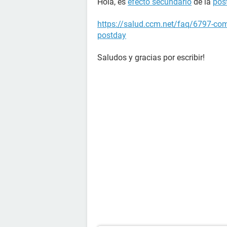
Hola, es
efecto secundario
de la
pos
https://salud.ccm.net/faq/6797-como
postday
Saludos y gracias por escribir!