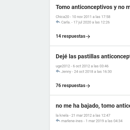
Tomo anticonceptivos y no me
Chica20
-
10 nov 2011 a las 17:58
Carla.
-
17 jul 2020 a las 12:26
14 respuestas
Dejé las pastillas anticonce
uge2012
-
6 oct 2012 a las 03:46
Jenny
-
24 oct 2018 a las 16:30
76 respuestas
no me ha bajado, tomo antic
la knela
-
21 mar 2012 a las 12:47
marlene-ines
-
1 mar 2019 a las 04:34