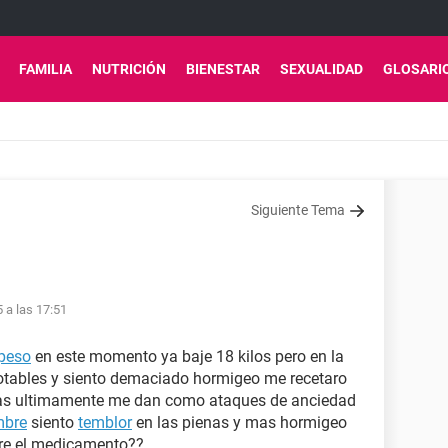
FAMILIA
NUTRICIÓN
BIENESTAR
SEXUALIDAD
GLOSARI
Siguiente Tema
5 a las 17:51
peso
en este momento ya baje 18 kilos pero en la
otables y siento demaciado hormigeo me recetaro
mas ultimamente me dan como ataques de anciedad
bre
siento
temblor
en las pienas y mas hormigeo
re el medicamento??