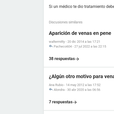
Si un médico te dio tratamiento debe
Discusiones similares
Aparición de venas en pene
waltermitty
-
20 dic 2014 a las 17:21
Pacheco604
-
27 jul 2022 a las 22:15
38 respuestas
¿Algún otro motivo para ven
Ana Rubio
-
14 may 2012 a las 17:52
Alondra
-
30 abr 2020 a las 06:56
7 respuestas