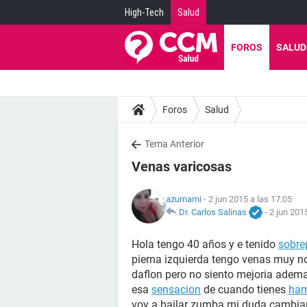
High-Tech
Salud
FOROS
SALUD
Foros
Salud
Tema Anterior
Venas varicosas
azumami
- 2 jun 2015 a las 17:05
Dr. Carlos Salinas
-
2 jun 201
Hola tengo 40 años y e tenido
sobre
pierna izquierda tengo venas muy n
daflon pero no siento mejoria ade
esa
sensacion
de cuando tienes
ham
voy a bailar zumba mi duda cambia