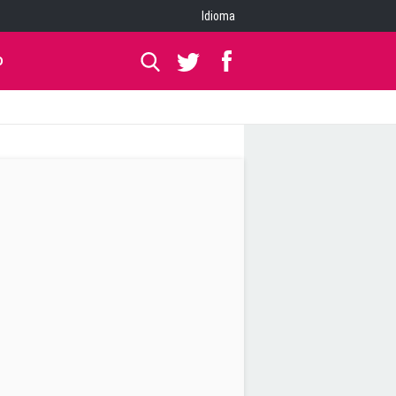
Idioma
O