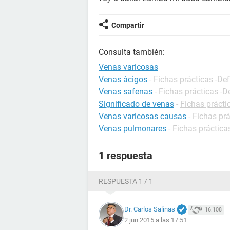
Compartir
Consulta también:
Venas varicosas
Venas ácigos
-
Fichas prácticas -Def
Venas safenas
-
Fichas prácticas -D
Significado de venas
-
Fichas prácti
Venas varicosas causas
-
Fichas prá
Venas pulmonares
-
Fichas práctica
1 respuesta
RESPUESTA 1 / 1
Dr. Carlos Salinas
16.108
2 jun 2015 a las 17:51