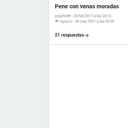
Pene con venas moradas
jorgehn89
-
24 feb 2017 a las 20:13
Ignacio
-
26 may 2021 a las 20:39
21 respuestas