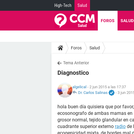
High-Tech
Salud
FOROS
SALUD
Foros
Salud
Tema Anterior
Diagnostico
algelical
- 2 jun 2015 a las 17:37
Dr. Carlos Salinas
-
3 jun 201
hola buen día quisiera que por favor
ecosonografo de ambas mamas en do
grosor normal, tejido glandular en 
cuadrante superior externo
radio
de 
ecogenicidad mixta, de bordes mal d