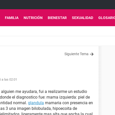
FAMILIA
NUTRICIÓN
BIENESTAR
SEXUALIDAD
GLOSARI
Siguiente Tema
5 a las 02:01
, alguien me ayudara, fui a realizarme un estudio
nde el diagnostico fue: mama izquierda: piel de
cantidad normal.
glandula
mamaria con presencia en
las 3 una imagen bilobulada, hipoecoita de
elimitados, ligeramente mas alta que ancha la cual