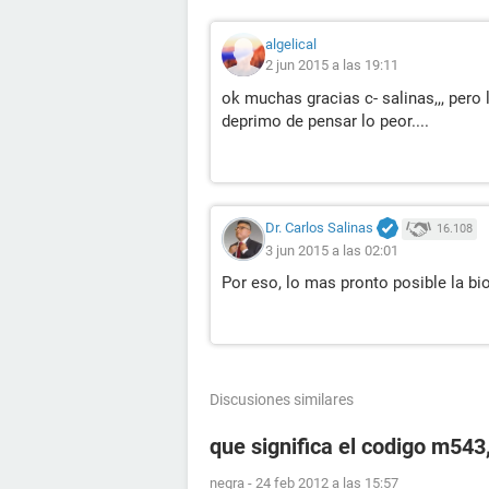
algelical
2 jun 2015 a las 19:11
ok muchas gracias c- salinas,,, pero
deprimo de pensar lo peor....
Dr. Carlos Salinas
16.108
3 jun 2015 a las 02:01
Por eso, lo mas pronto posible la bi
Discusiones similares
que significa el codigo m54
negra
-
24 feb 2012 a las 15:57