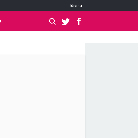
Idioma
O