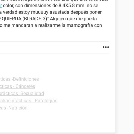
r
color, con dimensiones de 8.4X5.8 mm. no se
 la verdad estoy muuuuy asustada después ponen
QUIERDA (BI RADS 3)" Alguien que me pueda
pero me mandaran a realizarme la mamografía con
ticas -Definiciones
cticas - Cánceres
prácticas -Sexualidad
ichas prácticas - Patologías
cas -Nutrición