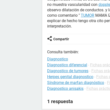
no muestra vascularidad con
dopple
observo dilatación de conductos. y
como comentario "
TUMOR
MAMA IZ
explicar de hecho tengo otra cito 
interpretación.
Compartir
Consulta también:
Diagnostico
Diagnostico diferencial
-
Fichas prác
Diagnostico de tumores
-
Fichas prá
Herpes genital diagnostico
-
Fichas 
Síndrome de marfan diagnóstico
-
F
Diagnostico anisakis
-
Fichas prácti
1 respuesta