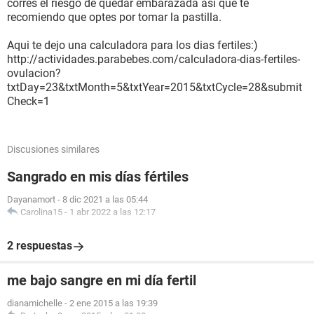
corres el riesgo de quedar embarazada asi que te
recomiendo que optes por tomar la pastilla.
Aqui te dejo una calculadora para los dias fertiles:)
http://actividades.parabebes.com/calculadora-dias-fertiles-
ovulacion?
txtDay=23&txtMonth=5&txtYear=2015&txtCycle=28&submit
Check=1
Discusiones similares
Sangrado en mis días fértiles
Dayanamort
-
8 dic 2021 a las 05:44
Carolina15
-
1 abr 2022 a las 12:17
2 respuestas
me bajo sangre en mi día fertil
dianamichelle
-
2 ene 2015 a las 19:39