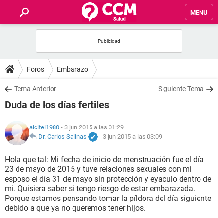
MENU
INICIO
FOROS
Foros
Embarazo
SALUD
Tema Anterior
Siguiente Tema
Duda de los días fertiles
FAMILIA
aicitel1980
- 3 jun 2015 a las 01:29
NUTRICIÓN
Dr. Carlos Salinas
-
3 jun 2015 a las 03:09
Hola que tal: Mi fecha de inicio de menstruación fue el día
BIENESTAR
23 de mayo de 2015 y tuve relaciones sexuales con mi
esposo el día 31 de mayo sin protección y eyaculo dentro de
SEXUALIDAD
mi. Quisiera saber si tengo riesgo de estar embarazada.
Porque estamos pensando tomar la píldora del día siguiente
debido a que ya no queremos tener hijos.
GLOSARIO