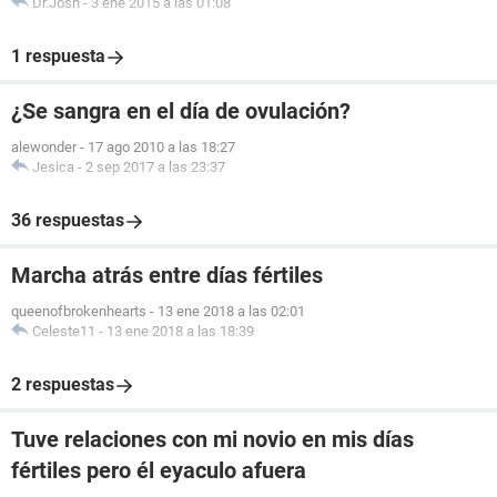
Dr.Josh
-
3 ene 2015 a las 01:08
1 respuesta
¿Se sangra en el día de ovulación?
alewonder
-
17 ago 2010 a las 18:27
Jesica
-
2 sep 2017 a las 23:37
36 respuestas
Marcha atrás entre días fértiles
queenofbrokenhearts
-
13 ene 2018 a las 02:01
Celeste11
-
13 ene 2018 a las 18:39
2 respuestas
Tuve relaciones con mi novio en mis días
fértiles pero él eyaculo afuera