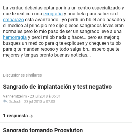
La verdad deberias optar por ir a un centro especializado y
que te realicen una
ecografia
y una beta para saber si el
embarazo
esta avanzando.. yo perdi un bb el año pasado y
el medico al principio me dijo q esos sangrados leves eran
normales pero lo mio paso de ser un sangrado leve a una
hemorragia
y perdi mi bb nada q hacer... pero es mejor q
busques un medico para q te expliquen y chequeen tu bb
para q te manden reposo y todo salga bn.. espero que te
mejores y tengas pronto buenas noticias...
Discusiones similares
Sangrado de implantación y test negativo
Vannemtzelim
-
23 jul 2018 à 06:31
Dr.Josh
-
23 jul 2018 à 07:08
1 respuesta
Sangrado tomando Progyluton