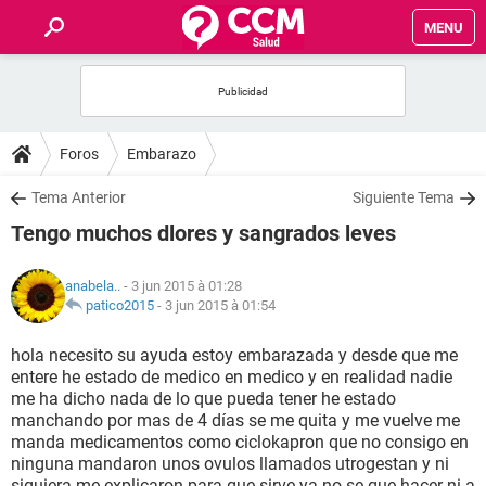
MENU
INICIO
FORUMS
Foros
Embarazo
SALUD
Tema Anterior
Siguiente Tema
Tengo muchos dlores y sangrados leves
FAMILIA
anabela..
- 3 jun 2015 à 01:28
NUTRICIÓN
patico2015
-
3 jun 2015 à 01:54
hola necesito su ayuda estoy embarazada y desde que me
BIENESTAR
entere he estado de medico en medico y en realidad nadie
me ha dicho nada de lo que pueda tener he estado
SEXUALIDAD
manchando por mas de 4 días se me quita y me vuelve me
manda medicamentos como ciclokapron que no consigo en
ninguna mandaron unos ovulos llamados utrogestan y ni
GLOSARIO
siquiera me explicaron para que sirve ya no se que hacer ni a