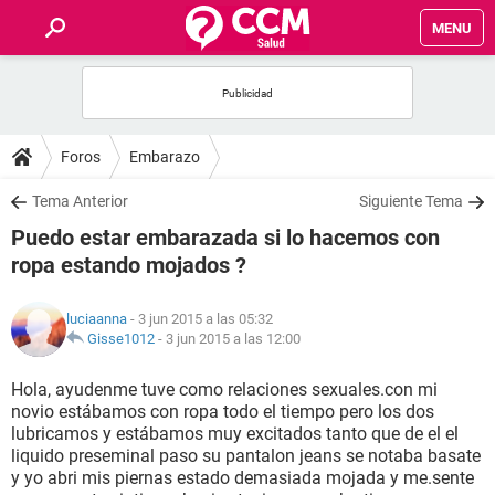
MENU
INICIO
FOROS
Foros
Embarazo
SALUD
Tema Anterior
Siguiente Tema
Puedo estar embarazada si lo hacemos con
FAMILIA
ropa estando mojados ?
NUTRICIÓN
luciaanna
- 3 jun 2015 a las 05:32
Gisse1012
-
3 jun 2015 a las 12:00
BIENESTAR
Hola, ayudenme tuve como relaciones sexuales.con mi
novio estábamos con ropa todo el tiempo pero los dos
SEXUALIDAD
lubricamos y estábamos muy excitados tanto que de el el
liquido preseminal paso su pantalon jeans se notaba basate
y yo abri mis piernas estado demasiada mojada y me.sente
GLOSARIO