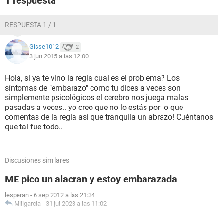
1 respuesta
RESPUESTA 1 / 1
Gisse1012
2
3 jun 2015 a las 12:00
Hola, si ya te vino la regla cual es el problema? Los
síntomas de "embarazo" como tu dices a veces son
simplemente psicológicos el cerebro nos juega malas
pasadas a veces.. yo creo que no lo estás por lo que
comentas de la regla asi que tranquila un abrazo! Cuéntanos
que tal fue todo..
Discusiones similares
ME pico un alacran y estoy embarazada
lesperan
-
6 sep 2012 a las 21:34
Miligarcia
-
31 jul 2023 a las 11:02