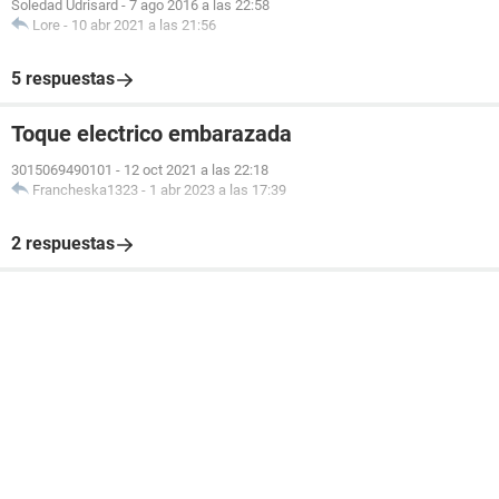
Soledad Udrisard
-
7 ago 2016 a las 22:58
Lore
-
10 abr 2021 a las 21:56
5 respuestas
Toque electrico embarazada
3015069490101
-
12 oct 2021 a las 22:18
Francheska1323
-
1 abr 2023 a las 17:39
2 respuestas