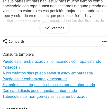
en sus partes intimas haci estuvimos mucho tiempo como
haciendolo con ropa nunca.nos sacamos ninguna prenda de
vestir , pero estando en esa posición mojados estando con
ropa y estando en mis dias que puedo ser fertil , hay
embarazo ??? Estoy muy preocupada si los dos líquidos de
el y de mi se juntan :/ estando con ropa . Y tengo muchos
Ver más
sintomas no sé si los síntomas son porque me psicosee
mucho leyendo cosas en internet o comi algo que me cayo
mal .. Al siguiente mes me vino la regla.normal como
Compartir
siempre ...expliquenme ?
Consulta también:
Puedo estar embarazada si lo hacemos con ropa estando
mojados ?
A los cuántos dias puedo saber si estoy embarazada
Puedo estar embarazada y menstruar
Es malo recibir toques electricos estando embarazada
Con candidiasis puedo quedar embarazada
Tubérculos de montgomery sin estar embarazada