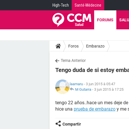
High-Tech
Santé-Médecine
FORUMS
SAL
Foros
Embarazo
Tema Anterior
Tengo duda de si estoy emb
laamaru
- 3 jun 2015 à 05:47
M Gutarra
-
3 jun 2015 à 17:25
tengo 22 años..hace un mes deje de 
hice una
prueba de embarazo
y me s
Compartir