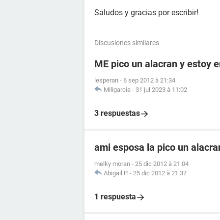
Saludos y gracias por escribir!
Discusiones similares
ME pico un alacran y estoy
lesperan
-
6 sep 2012 à 21:34
Miligarcia
-
31 jul 2023 à 11:02
3 respuestas
ami esposa la pico un alacr
melky moran
-
25 dic 2012 à 21:04
Abigail P.
-
25 dic 2012 à 21:37
1 respuesta