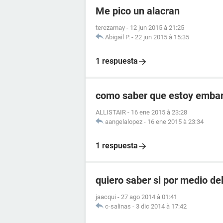
Me pico un alacran
terezamay
-
12 jun 2015 à 21:25
Abigail P.
-
22 jun 2015 à 15:35
1 respuesta
como saber que estoy embara
ALLISTAIR
-
16 ene 2015 à 23:28
aangelalopez
-
16 ene 2015 à 23:34
1 respuesta
quiero saber si por medio de
jaacqui
-
27 ago 2014 à 01:41
c-salinas
-
3 dic 2014 à 17:42