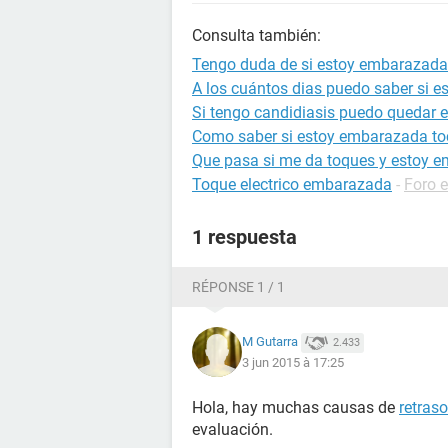
Consulta también:
Tengo duda de si estoy embarazada
A los cuántos dias puedo saber si 
Si tengo candidiasis puedo quedar
Como saber si estoy embarazada to
Que pasa si me da toques y estoy 
Toque electrico embarazada
-
Foro 
1 respuesta
RÉPONSE 1 / 1
M Gutarra
2.433
3 jun 2015 à 17:25
Hola, hay muchas causas de
retras
evaluación.