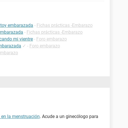
estoy embarazada
-
Fichas prácticas -Embarazo
 embarazada
-
Fichas prácticas -Embarazo
cando mi vientre
-
Foro embarazo
embarazada
✓
-
Foro embarazo
embarazo
o en la menstruación
. Acude a un ginecólogo para