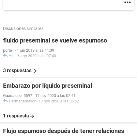
Discusiones similares
fluido preseminal se vuelve espumoso
porte_
-
1 jun 2019 a las 11:39
Yei
-
6 ago 2020 a las 07:40
3 respuestas
Embarazo por líquido preseminal
Guadalupe_5597
-
17 nov 2020 a las 02:41
Hermanamayor
-
17 nov 2020 a las 05:52
1 respuesta
Flujo espumoso después de tener relaciones