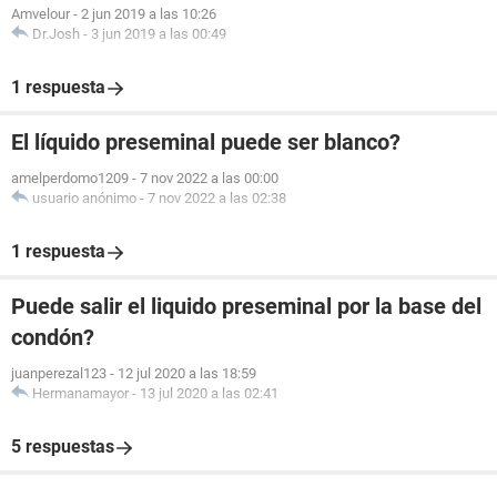
Amvelour
-
2 jun 2019 a las 10:26
Dr.Josh
-
3 jun 2019 a las 00:49
1 respuesta
El líquido preseminal puede ser blanco?
amelperdomo1209
-
7 nov 2022 a las 00:00
usuario anónimo
-
7 nov 2022 a las 02:38
1 respuesta
Puede salir el liquido preseminal por la base del
condón?
juanperezal123
-
12 jul 2020 a las 18:59
Hermanamayor
-
13 jul 2020 a las 02:41
5 respuestas