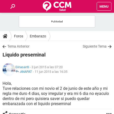
MENU
INICIO
FOROS
Foros
Embarazo
SALUD
Tema Anterior
Siguiente Tema
Liquido preseminal
FAMILIA
Ginasanti
- 3 jun 2015 a las 07:20
NUTRICIÓN
ANAPAT
-
11 jun 2015 a las 16:35
Hola,
BIENESTAR
Tuve relaciones con mi novio el 2 de junio de este año y mi
regla me duro 4 dias, soy irregular y era mi 6 dia no eyaculo
SEXUALIDAD
dentro de mi pero quisiera saver si puedo quedar
embarazada con el liquido preseminal
GLOSARIO