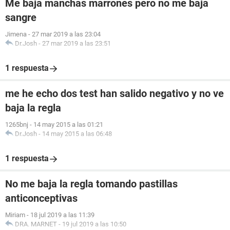
Me baja manchas marrones pero no me baja
sangre
Jimena
-
27 mar 2019 a las 23:04
Dr.Josh
-
27 mar 2019 a las 23:51
1 respuesta
me he echo dos test han salido negativo y no ve
baja la regla
1265bnj
-
14 may 2015 a las 01:21
Dr.Josh
-
14 may 2015 a las 06:48
1 respuesta
No me baja la regla tomando pastillas
anticonceptivas
Miriam
-
18 jul 2019 a las 11:39
DRA. MARNET
-
19 jul 2019 a las 10:50