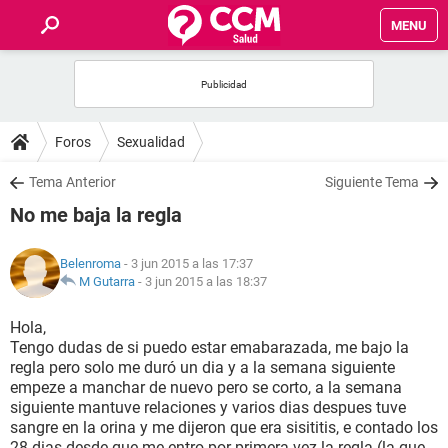
MENU
INICIO
FOROS
Foros
Sexualidad
SALUD
Tema Anterior
Siguiente Tema
No me baja la regla
FAMILIA
Belenroma
- 3 jun 2015 a las 17:37
NUTRICIÓN
M Gutarra
-
3 jun 2015 a las 18:37
Hola,
BIENESTAR
Tengo dudas de si puedo estar emabarazada, me bajo la
regla pero solo me duró un dia y a la semana siguiente
SEXUALIDAD
empeze a manchar de nuevo pero se corto, a la semana
siguiente mantuve relaciones y varios dias despues tuve
sangre en la orina y me dijeron que era sisititis, e contado los
GLOSARIO
28 dias desde que me entro por primera vez la regla (la que