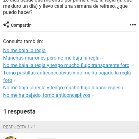
me duro un dia) y llevo casi una semana de retraso, ¿que
puedo hacer?
Compartir
Consulta también:
No me baja la regla
Manchas marrones pero no me baja la regla
✓
No me baja la regla y tengo mucho flujo transparente foro
✓
Tomo pastillas anticonceptivas y no me ha bajado la regla
foro
✓
No me baja la regla y tengo mucho flujo blanco espeso
No me ha bajado, tomo anticonceptivos
✓
1 respuesta
RESPUESTA 1 / 1