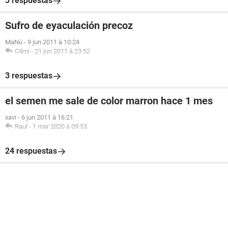
3 respuestas
Sufro de eyaculación precoz
MaNú
-
9 jun 2011 à 10:24
C4mi
-
21 jun 2011 à 23:52
3 respuestas
el semen me sale de color marron hace 1 mes
xavi
-
6 jun 2011 à 16:21
Raul
-
1 mar 2020 à 09:53
24 respuestas