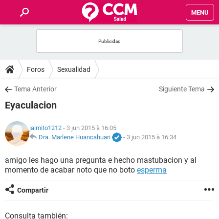
MENU
INICIO
FORUMS
Foros
Sexualidad
SALUD
Tema Anterior
Siguiente Tema
Eyaculacion
FAMILIA
jaimito1212
- 3 jun 2015 à 16:05
NUTRICIÓN
Dra. Marlene Huancahuari
-
3 jun 2015 à 16:34
amigo les hago una pregunta e hecho mastubacion y al
BIENESTAR
momento de acabar noto que no boto
esperma
SEXUALIDAD
Compartir
GLOSARIO
Consulta también: