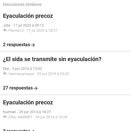
Discusiones similares
Eyaculación precoz
Jota
-
17 jul 2023 à 09:12
Flecha10
-
17 jul 2023 à 18:27
2 respuestas
¿El sida se transmite sin eyaculación?
Ebe
-
3 jun 2010 à 13:03
Hermanamayor
-
23 oct 2019 à 03:02
27 respuestas
Eyaculación precoz
huzman
-
29 jun 2014 à 18:27
DRA. MARNET
-
29 jun 2014 à 19:29