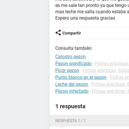
es me sale tan pronto ya que tengo 
mas leche me salia cuando estaba
Espero una respuesta gracias
Compartir
Consulta también:
Calostro pezon
Pezon significado
-
Fichas prácticas
Picor pezon
-
Fichas prácticas -Salu
Punto blanco en el pezon
-
Fichas pr
Leche del pezon
-
Fichas prácticas -
Pezon infectado
-
Fichas prácticas -
1 respuesta
RESPUESTA 1 / 1