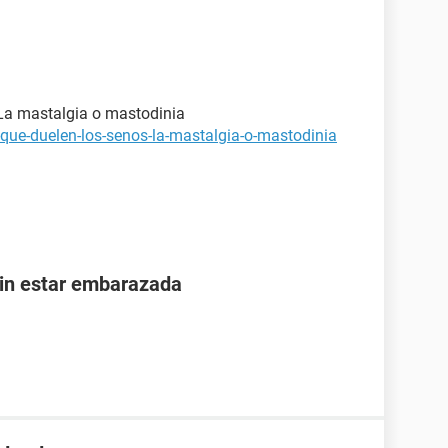
 La mastalgia o mastodinia
-que-duelen-los-senos-la-mastalgia-o-mastodinia
sin estar embarazada