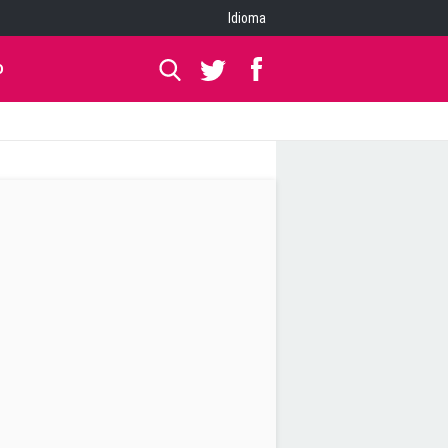
Idioma
O