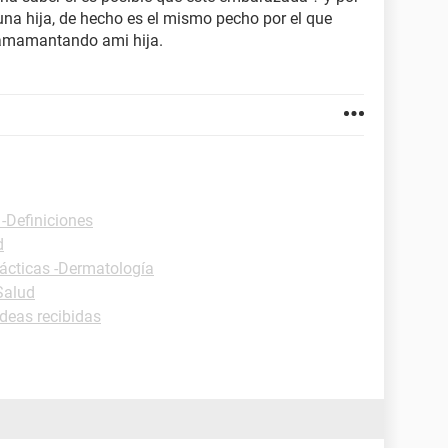
una hija, de hecho es el mismo pecho por el que
 amamantando ami hija.
 -Definiciones
d
ácticas -Dermatología
Salud
Ideas recibidas