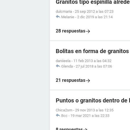
Granitos tipo espinilla alre
dulcmaria
-
25 sep 2012 a las 07:23
Melanie
-
2 dic 2019 a las 21:14
28 respuestas
Bolitas en forma de granitos
daniieela
-
11 feb 2013 a las 04:32
Glenda
-
27 jul 2018 a las 07:06
21 respuestas
Puntos o granitos dentro de 
Chica2sm
-
29 nov 2013 a las 12:35
Bcc
-
19 mar 2021 a las 22:33
8 respuestas