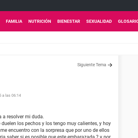
FAMILIA
NUTRICIÓN
BIENESTAR
SEXUALIDAD
GLOSARI
Siguiente Tema
5 a las 06:14
 a resolver mi duda.
 duelen los pechos y los tengo muy calientes, y hoy
me encuentro con la sorpresa que por uno de ellos
ria saber si es posible que este embarazada ? y por