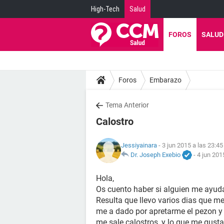
High-Tech
Salud
FOROS
SALUD
Foros
Embarazo
Tema Anterior
Calostro
Jessiyainara
- 3 jun 2015 a las 23:45
Dr. Joseph Exebio
-
4 jun 201
Hola,
Os cuento haber si alguien me ayuda
Resulta que llevo varios dias que me
me a dado por apretarme el pezon y 
me sale calostros, y lo que me gusta