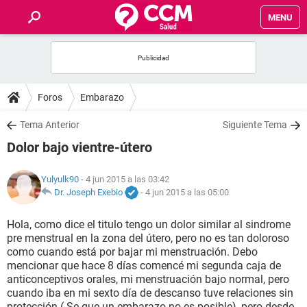
MENU
INICIO
FOROS
Foros
Embarazo
SALUD
Tema Anterior
Siguiente Tema
Dolor bajo vientre-útero
FAMILIA
Yulyulk90
- 4 jun 2015 a las 03:42
NUTRICIÓN
Dr. Joseph Exebio
-
4 jun 2015 a las 05:00
Hola, como dice el titulo tengo un dolor similar al sindrome
BIENESTAR
pre menstrual en la zona del útero, pero no es tan doloroso
como cuando está por bajar mi menstruación. Debo
SEXUALIDAD
mencionar que hace 8 días comencé mi segunda caja de
anticonceptivos orales, mi menstruación bajo normal, pero
cuando iba en mi sexto día de descanso tuve relaciones sin
GLOSARIO
protección ( Se que un embarazo no es posible), pero desde