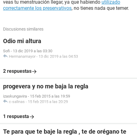
veas tu menstruación llegar, ya que habiendo
utilizado
correctamente los preservativos
, no tienes nada que temer.
Discusiones similares
Odio mi altura
Sofi
-
13 dic 2019 a las 03:30
Hermanamayor
-
13 dic 2019 a las 04:53
2 respuestas
progevera y no me baja la regla
izaskungavira
-
15 feb 2015 a las 19:59
c-salinas
-
15 feb 2015 a las 20:29
1 respuesta
Te para que te baje la regla , te de orégano te