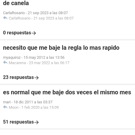
de canela
CarlaRosario
-
21 sep 2023 a las 08:07
CarlaRosario
-
21 sep 2023 a las 08:07
0 respuestas
necesito que me baje la regla lo mas rapido
myaquiroz
-
15 may 2012 a las 13:56
Macarena
-
23 mar 2022 a las 06:17
23 respuestas
es normal que me baje dos veces el mismo mes
mari
-
18 dic 2011 a las 03:37
Moon
-
1 feb 2020 a las 15:09
51 respuestas