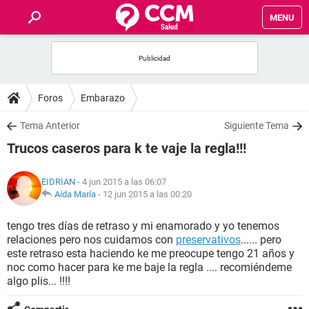
MENU
INICIO
FOROS
Foros
Embarazo
SALUD
Tema Anterior
Siguiente Tema
Trucos caseros para k te vaje la regla!!!
FAMILIA
EIDRIAN
- 4 jun 2015 a las 06:07
NUTRICIÓN
Aída María
-
12 jun 2015 a las 00:20
tengo tres días de retraso y mi enamorado y yo tenemos
BIENESTAR
relaciones pero nos cuidamos con
preservativos
...... pero
este retraso esta haciendo ke me preocupe tengo 21 años y
SEXUALIDAD
noc como hacer para ke me baje la regla .... recomiéndeme
algo plis... !!!!
GLOSARIO