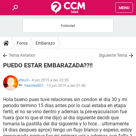
MENU
INICIO
FOROS
Foros
Embarazo
SALUD
Tema Anterior
Siguiente Tema
PUEDO ESTAR EMBARAZADA??!!
FAMILIA
sho.cl
- 4 jun 2015 a las 22:35
NUTRICIÓN
Yasmin001
-
13 jun 2015 a las 01:40
Hola bueno pues tuve relaciones sin condon el dia 30 y mi
BIENESTAR
periodo termino 15 dias antes por lo cual estaba en etapa
fertil, el no se vino dentro y ademas la pre-eyaculacion fue
SEXUALIDAD
fuera (por lo que el me dijo) al dia siguiente decidi que
tomaria la pastilla del dia siguiente y lo hice... ultimamente
(4 dias despues aprox) tengo un flujo blanco y espeso, estoy
GLOSARIO
preocupada porque fue mi primera vez y ademas aun falta 1