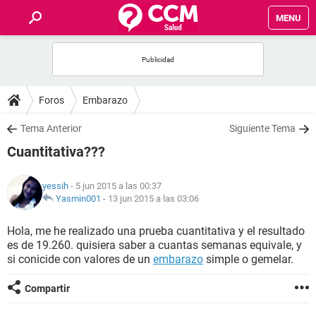
MENU
INICIO
FOROS
Foros
Embarazo
SALUD
Tema Anterior
Siguiente Tema
Cuantitativa???
FAMILIA
yessih
- 5 jun 2015 a las 00:37
NUTRICIÓN
Yasmin001
-
13 jun 2015 a las 03:06
Hola, me he realizado una prueba cuantitativa y el resultado
BIENESTAR
es de 19.260. quisiera saber a cuantas semanas equivale, y
si conicide con valores de un
embarazo
simple o gemelar.
SEXUALIDAD
Compartir
GLOSARIO