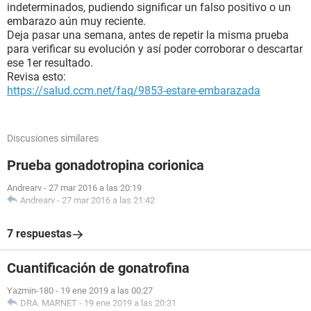
indeterminados, pudiendo significar un falso positivo o un
embarazo aún muy reciente.
Deja pasar una semana, antes de repetir la misma prueba
para verificar su evolución y así poder corroborar o descartar
ese 1er resultado.
Revisa esto:
https://salud.ccm.net/faq/9853-estare-embarazada
Discusiones similares
Prueba gonadotropina corionica
Andrearv
-
27 mar 2016 a las 20:19
Andrearv
-
27 mar 2016 a las 21:42
7 respuestas
Cuantificación de gonatrofina
Yazmin-180
-
19 ene 2019 a las 00:27
DRA. MARNET
-
19 ene 2019 a las 20:31