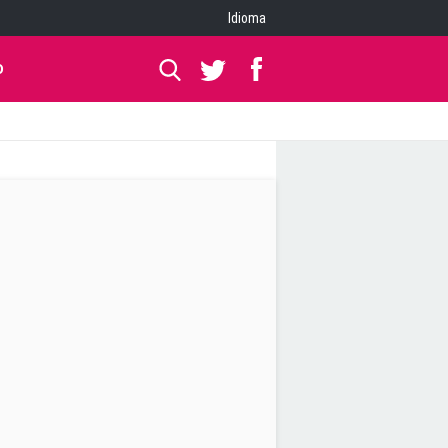
Idioma
O