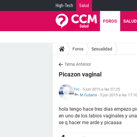
High-Tech
Salud
FOROS
SALUD
Foros
Sexualidad
Tema Anterior
Picazon vaginal
fvc
- 5 jun 2015 a las 07:25
M Gutarra
-
5 jun 2015 a las 17:1
hola tengo hace tres dias empezo pi
en uno de los labios vaginales y una
se q hacer me arde y picaaaa