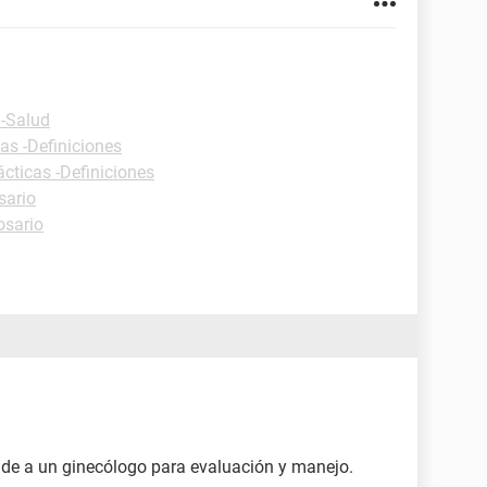
 -Salud
as -Definiciones
ácticas -Definiciones
sario
osario
ude a un ginecólogo para evaluación y manejo.