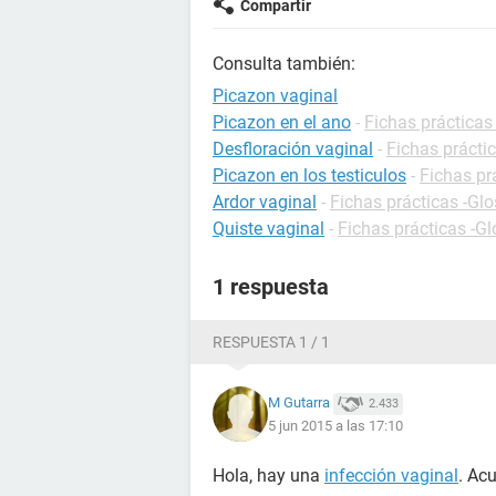
Compartir
Consulta también:
Picazon vaginal
Picazon en el ano
-
Fichas prácticas
Desfloración vaginal
-
Fichas práctic
Picazon en los testiculos
-
Fichas pr
Ardor vaginal
-
Fichas prácticas -Glo
Quiste vaginal
-
Fichas prácticas -Gl
1 respuesta
RESPUESTA 1 / 1
M Gutarra
2.433
5 jun 2015 a las 17:10
Hola, hay una
infección vaginal
. Ac