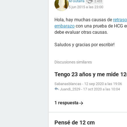
M Gutarra
2.433
5 jun 2015 a las 23:00
Hola, hay muchas causas de
retras
embarazo
con una prueba de HCG en 
debe evaluar otras causas.
Saludos y gracias por escribir!
Discusiones similares
Tengo 23 años y me mide 1
Sabanasblancas
-
12 sep 2020 a las 19:06
Juandi_2529
-
17 oct 2020 a las 10:04
1 respuesta
Pensé de 12 cm