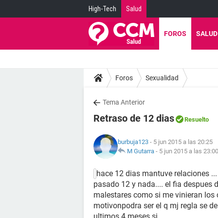
High-Tech
Salud
FOROS
SALUD
Foros
Sexualidad
Tema Anterior
Retraso de 12 dias
Resuelto
burbuja123
- 5 jun 2015 a las 20:25
M Gutarra
-
5 jun 2015 a las 23:0
hace 12 dias mantuve relaciones ..
pasado 12 y nada.... el fia despues de
malestares como si me vinieran los 
motivonpodra ser el q mj regla se d
ultimos 4 meses si