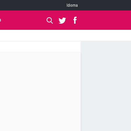
Idioma
O