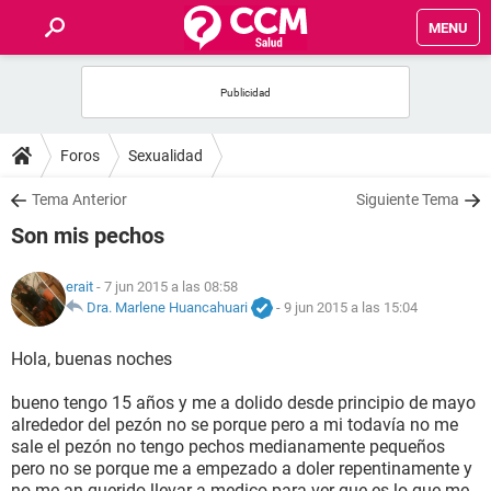
MENU
INICIO
FOROS
Foros
Sexualidad
SALUD
Tema Anterior
Siguiente Tema
Son mis pechos
FAMILIA
erait
- 7 jun 2015 a las 08:58
NUTRICIÓN
Dra. Marlene Huancahuari
-
9 jun 2015 a las 15:04
Hola, buenas noches
BIENESTAR
bueno tengo 15 años y me a dolido desde principio de mayo
SEXUALIDAD
alrededor del pezón no se porque pero a mi todavía no me
sale el pezón no tengo pechos medianamente pequeños
pero no se porque me a empezado a doler repentinamente y
GLOSARIO
no me an querido llevar a medico para ver que es lo que me