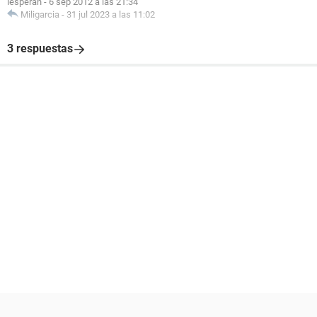
lesperan
-
6 sep 2012 a las 21:34
Miligarcia
-
31 jul 2023 a las 11:02
3 respuestas