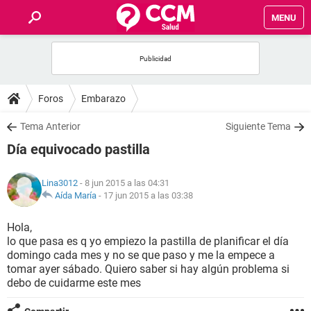
MENU
INICIO
FOROS
Foros
Embarazo
SALUD
Tema Anterior
Siguiente Tema
Día equivocado pastilla
FAMILIA
Lina3012
- 8 jun 2015 a las 04:31
NUTRICIÓN
Aída María
-
17 jun 2015 a las 03:38
Hola,
BIENESTAR
lo que pasa es q yo empiezo la pastilla de planificar el día
domingo cada mes y no se que paso y me la empece a
SEXUALIDAD
tomar ayer sábado. Quiero saber si hay algún problema si
debo de cuidarme este mes
GLOSARIO