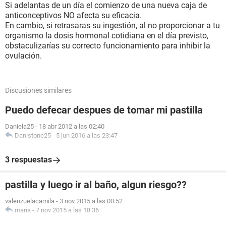
Si adelantas de un día el comienzo de una nueva caja de
anticonceptivos NO afecta su eficacia.
En cambio, si retrasaras su ingestión, al no proporcionar a tu
organismo la dosis hormonal cotidiana en el día previsto,
obstaculizarías su correcto funcionamiento para inhibir la
ovulación.
Discusiones similares
Puedo defecar despues de tomar mi pastilla
Daniela25
-
18 abr 2012 a las 02:40
Danistone25
-
5 jun 2016 a las 23:47
3 respuestas
pastilla y luego ir al baño, algun riesgo??
valenzuelacamila
-
3 nov 2015 a las 00:52
maria
-
7 nov 2015 a las 18:36