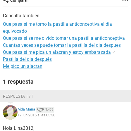
Compartir
Consulta también:
Que pasa si me tomo la pastilla anticonceptiva el dia
equivocado
Que pasa si se me olvido tomar una pastilla anticonceptiva
Cuantas veces se puede tomar la pastilla del dia despues
Que pasa si me pica un alacran y estoy embarazada
✓
Pastilla del dia después
Me pico un alacran
1 respuesta
RESPUESTA 1 / 1
Aída María
3.433
17 jun 2015 a las 03:38
Hola Lina3012,