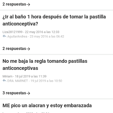
2 respuestas
¿Ir al baño 1 hora después de tomar la pastilla
anticonceptiva?
Liza28121999
-
22 may 2016 a las 12:33
AguilarAndrea
-
23 may 2016 a las 06:42
2 respuestas
No me baja la regla tomando pastillas
anticonceptivas
Miriam
-
18 jul 2019 a las 11:39
DRA. MARNET
-
19 jul 2019 a las 10:50
3 respuestas
ME pico un alacran y estoy embarazada