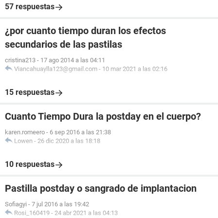
57 respuestas
¿por cuanto tiempo duran los efectos
secundarios de las pastilas
cristina213
-
17 ago 2014 a las 04:11
Viancahuaylla123@gmail.com
-
10 mar 2021 a las 02:16
15 respuestas
Cuanto Tiempo Dura la postday en el cuerpo?
karen.romeero
-
6 sep 2016 a las 21:38
Lowen
-
26 dic 2020 a las 18:18
10 respuestas
Pastilla postday o sangrado de implantacion
Sofiagyi
-
7 jul 2016 a las 19:42
Rosi_160419
-
24 abr 2021 a las 04:13