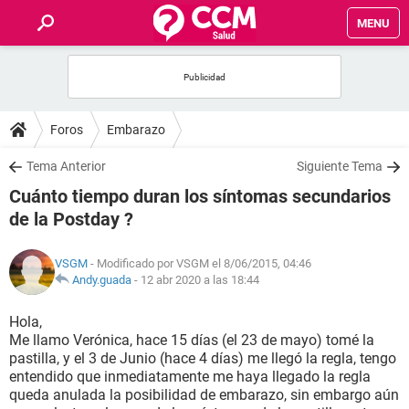
MENU
INICIO
FOROS
Foros
Embarazo
SALUD
Tema Anterior
Siguiente Tema
Cuánto tiempo duran los síntomas secundarios
FAMILIA
de la Postday ?
NUTRICIÓN
VSGM
- Modificado por VSGM el 8/06/2015, 04:46
Andy.guada
-
12 abr 2020 a las 18:44
BIENESTAR
Hola,
Me llamo Verónica, hace 15 días (el 23 de mayo) tomé la
SEXUALIDAD
pastilla, y el 3 de Junio (hace 4 días) me llegó la regla, tengo
entendido que inmediatamente me haya llegado la regla
queda anulada la posibilidad de embarazo, sin embargo aún
GLOSARIO