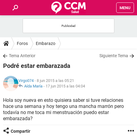
MENU
INICIO
FOROS
Foros
Embarazo
SALUD
Tema Anterior
Siguiente Tema
Podré estar embarazada
FAMILIA
Virgo074
- 8 jun 2015 a las 05:21
NUTRICIÓN
Aída María
-
17 jun 2015 a las 04:04
Hola soy nueva en esto quisiera saber si tuve relaciones
BIENESTAR
hace una semana y hoy tengo una mancha marrón pero
todavía no me toca mi menstruación puedo estar
SEXUALIDAD
embarazada?
Compartir
GLOSARIO