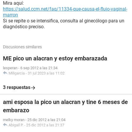
Mira aquí:
https://salud.ccm.net/faq/11334-que-causa-el-flujo-vaginal-
marron
Si se repite o se intensifica, consulta al ginecólogo para un
diagnóstico preciso.
Discusiones similares
ME pico un alacran y estoy embarazada
lesperan
-
6 sep 2012 a las 21:34
Miligarcia
-
31 jul 2023 a las 11:02
3 respuestas
ami esposa la pico un alacran y tine 6 meses de
embarazo
melky moran
-
25 dic 2012 a las 21:04
Abigail P.
-
25 dic 2012 a las 21:37