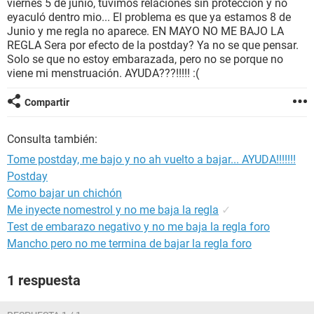
viernes 5 de junio, tuvimos relaciones sin protección y no
eyaculó dentro mio... El problema es que ya estamos 8 de
Junio y me regla no aparece. EN MAYO NO ME BAJO LA
REGLA Sera por efecto de la postday? Ya no se que pensar.
Solo se que no estoy embarazada, pero no se porque no
viene mi menstruación. AYUDA???!!!!! :(
Compartir
Consulta también:
Tome postday, me bajo y no ah vuelto a bajar... AYUDA!!!!!!!
Postday
Como bajar un chichón
Me inyecte nomestrol y no me baja la regla
✓
Test de embarazo negativo y no me baja la regla foro
Mancho pero no me termina de bajar la regla foro
1 respuesta