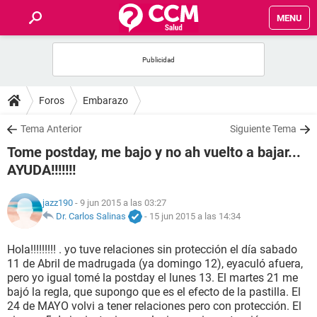
MENU
INICIO
FOROS
Foros
Embarazo
SALUD
Tema Anterior
Siguiente Tema
Tome postday, me bajo y no ah vuelto a bajar...
FAMILIA
AYUDA!!!!!!!
NUTRICIÓN
jazz190
- 9 jun 2015 a las 03:27
Dr. Carlos Salinas
-
15 jun 2015 a las 14:34
BIENESTAR
Hola!!!!!!!!! . yo tuve relaciones sin protección el día sabado
11 de Abril de madrugada (ya domingo 12), eyaculó afuera,
SEXUALIDAD
pero yo igual tomé la postday el lunes 13. El martes 21 me
bajó la regla, que supongo que es el efecto de la pastilla. El
24 de MAYO volvi a tener relaciones pero con protección. El
GLOSARIO