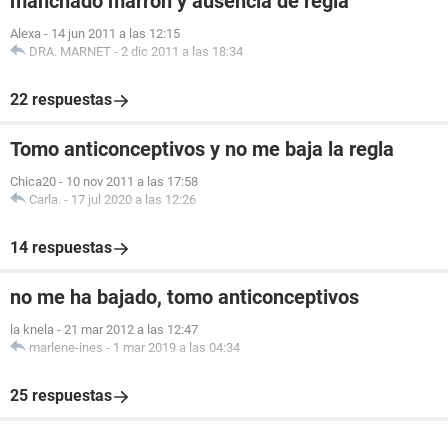
manchado marron y ausencia de regla
Alexa
-
14 jun 2011 a las 12:15
DRA. MARNET
-
2 dic 2011 a las 18:34
22 respuestas
Tomo anticonceptivos y no me baja la regla
Chica20
-
10 nov 2011 a las 17:58
Carla.
-
17 jul 2020 a las 12:26
14 respuestas
no me ha bajado, tomo anticonceptivos
la knela
-
21 mar 2012 a las 12:47
marlene-ines
-
1 mar 2019 a las 04:34
25 respuestas