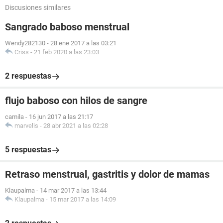
Discusiones similares
Sangrado baboso menstrual
Wendy282130
-
28 ene 2017 a las 03:21
Criss
-
21 feb 2020 a las 23:03
2 respuestas
flujo baboso con hilos de sangre
camila
-
16 jun 2017 a las 21:17
marvelis
-
28 abr 2021 a las 02:28
5 respuestas
Retraso menstrual, gastritis y dolor de mamas
Klaupalma
-
14 mar 2017 a las 13:44
Klaupalma
-
15 mar 2017 a las 14:09