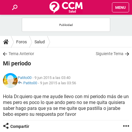
MENU
INICIO
FOROS
Foros
Salud
SALUD
Tema Anterior
Siguiente Tema
Mi periodo
FAMILIA
Patito00
- 9 jun 2015 a las 03:40
NUTRICIÓN
Patito00
-
9 jun 2015 a las 03:56
Hola Dr.quiero que me ayude llevo con mi periodo más de un
BIENESTAR
mes pero es poco lo que ando pero no se me quita quisiera
saber hago para que ya se me quite que pastilla o jarabe
SEXUALIDAD
bebo espero su respuesta por favor
Compartir
GLOSARIO