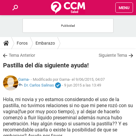
MENU
INICIO
FOROS
Foros
Embarazo
SALUD
Tema Anterior
Siguiente Tema
Pastilla del día siguiente ayuda!
FAMILIA
Gama-
- Modificado por Gama- el 9/06/2015, 04:07
NUTRICIÓN
Dr. Carlos Salinas
-
9 jun 2015 a las 13:49
Hola, mi novia y yo estamos considerando el uso de la
BIENESTAR
pastilla, no tuvimos relaciones si no que mi pene rozó con su
vagina(fue por muy poco tiempo), y al dejar de hacerlo
SEXUALIDAD
comenzó a fluir líquido preseminal además nunca hubo
penetración. Hay algún riesgo si usamos la pastilla?? Y es
recomendable usarla o existe la posibilidad de que se
GLOSARIO
embarace? Ayuda por favor