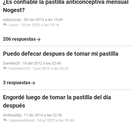
¿Es confiable la pastilla anticonceptiva mensual
Nogest?
edilysnoop
-
30 nov 2013 a las 13:49
Laura
-
10 jun 2022 a las 19:16
206 respuestas
Puedo defecar despues de tomar mi pastilla
Daniela25
-
18 abr 2012 a las 02:40
Danistone25
-
5 jun 2016 a las 23:47
3 respuestas
Engordé luego de tomar la pastilla del día
después
Andrea28g
-
11 dic 2016 a las 22:36
Japeneseblood
-
24 jul 2023 a las 09:44