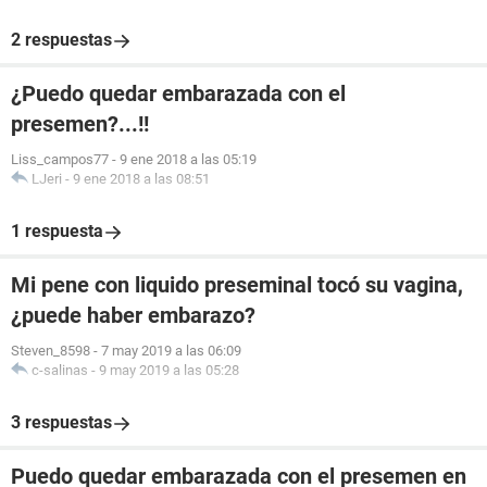
2 respuestas
¿Puedo quedar embarazada con el
presemen?...!!
Liss_campos77
-
9 ene 2018 a las 05:19
LJeri
-
9 ene 2018 a las 08:51
1 respuesta
Mi pene con liquido preseminal tocó su vagina,
¿puede haber embarazo?
Steven_8598
-
7 may 2019 a las 06:09
c-salinas
-
9 may 2019 a las 05:28
3 respuestas
Puedo quedar embarazada con el presemen en