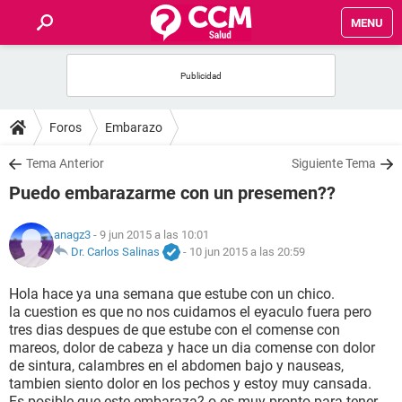
MENU
INICIO
FOROS
Foros
Embarazo
SALUD
Tema Anterior
Siguiente Tema
Puedo embarazarme con un presemen??
FAMILIA
anagz3
- 9 jun 2015 a las 10:01
NUTRICIÓN
Dr. Carlos Salinas
-
10 jun 2015 a las 20:59
Hola hace ya una semana que estube con un chico.
BIENESTAR
la cuestion es que no nos cuidamos el eyaculo fuera pero
tres dias despues de que estube con el comense con
SEXUALIDAD
mareos, dolor de cabeza y hace un dia comense con dolor
de sintura, calambres en el abdomen bajo y nauseas,
tambien siento dolor en los pechos y estoy muy cansada.
GLOSARIO
Es posible que este embaraza? o es muy pronto para tener