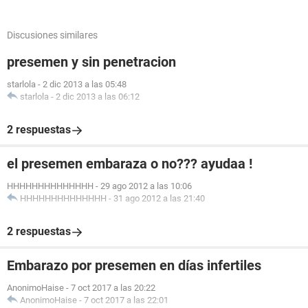
Discusiones similares
presemen y sin penetracion
starlola
-
2 dic 2013 a las 05:48
starlola
-
2 dic 2013 a las 06:12
2 respuestas
el presemen embaraza o no??? ayudaa !
HHHHHHHHHHHHHH
-
29 ago 2012 a las 10:06
HHHHHHHHHHHHHH
-
31 ago 2012 a las 21:40
2 respuestas
Embarazo por presemen en días infertiles
AnonimoHaise
-
7 oct 2017 a las 20:22
AnonimoHaise
-
7 oct 2017 a las 22:01