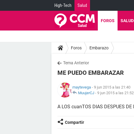
High-Tech
Salud
FOROS
SALUD
Foros
Embarazo
Tema Anterior
ME PUEDO EMBARAZAR
maytevega
- 9 jun 2015 a las 21:40
MuujerCJ
-
9 jun 2015 a las 21:52
A LOS cuanTOS DIAS DESPUES D
Compartir