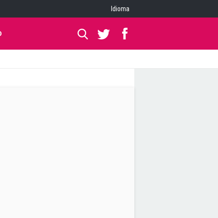
Idioma
O