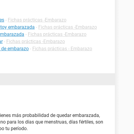
es
-
Fichas prácticas -Embarazo
estoy embarazada
-
Fichas prácticas -Embarazo
 embarazada
-
Fichas prácticas -Embarazo
ar
-
Fichas prácticas -Embarazo
 de embarazo
-
Fichas prácticas - Embarazo
o tienes más probabilidad de quedar embarazada,
no para los días que menstruas, días fértiles, son
bo tu período.