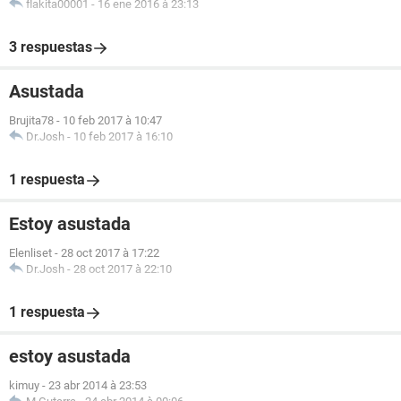
flakita00001
-
16 ene 2016 à 23:13
3 respuestas
Asustada
Brujita78
-
10 feb 2017 à 10:47
Dr.Josh
-
10 feb 2017 à 16:10
1 respuesta
Estoy asustada
Elenliset
-
28 oct 2017 à 17:22
Dr.Josh
-
28 oct 2017 à 22:10
1 respuesta
estoy asustada
kimuy
-
23 abr 2014 à 23:53