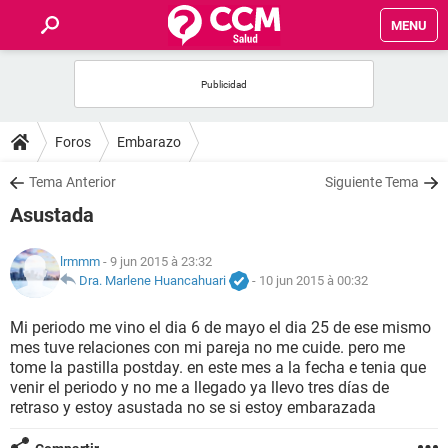
MENU
INICIO
FORUMS
Foros
Embarazo
SALUD
Tema Anterior
Siguiente Tema
Asustada
FAMILIA
lrmmm
- 9 jun 2015 à 23:32
NUTRICIÓN
Dra. Marlene Huancahuari
-
10 jun 2015 à 00:32
Mi periodo me vino el dia 6 de mayo el dia 25 de ese mismo
BIENESTAR
mes tuve relaciones con mi pareja no me cuide. pero me
tome la pastilla postday. en este mes a la fecha e tenia que
SEXUALIDAD
venir el periodo y no me a llegado ya llevo tres días de
retraso y estoy asustada no se si estoy embarazada
GLOSARIO