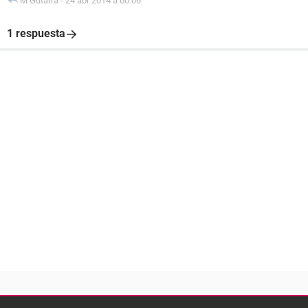
M Gutarra
-
24 abr 2014 à 00:06
1 respuesta