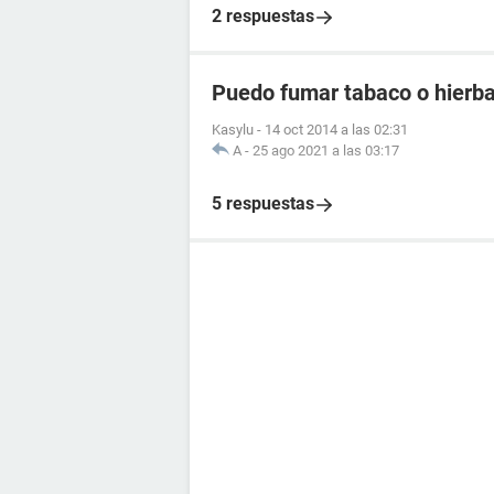
2 respuestas
Puedo fumar tabaco o hierb
Kasylu
-
14 oct 2014 a las 02:31
A
-
25 ago 2021 a las 03:17
5 respuestas