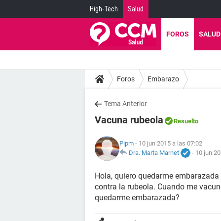
High-Tech
Salud
FOROS
SALUD
Foros
Embarazo
Tema Anterior
Vacuna rubeola
Resuelto
Pipm
- 10 jun 2015 a las 07:02
Dra. Marta Marnet
-
10 jun 20
Hola, quiero quedarme embarazada
contra la rubeola. Cuando me vacune
quedarme embarazada?