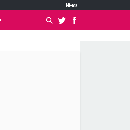
Idioma
O