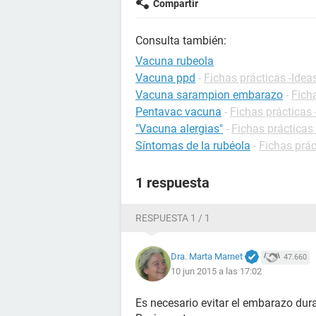
Compartir
Consulta también:
Vacuna rubeola
Vacuna ppd
-
Fichas prácticas -Idea
Vacuna sarampion embarazo
-
Fich
Pentavac vacuna
-
Fichas práctica
"Vacuna alergias"
-
Fichas prácticas
Síntomas de la rubéola
-
Fichas prác
1 respuesta
RESPUESTA 1 / 1
Dra. Marta Marnet
47.660
10 jun 2015 a las 17:02
Es necesario evitar el embarazo dur