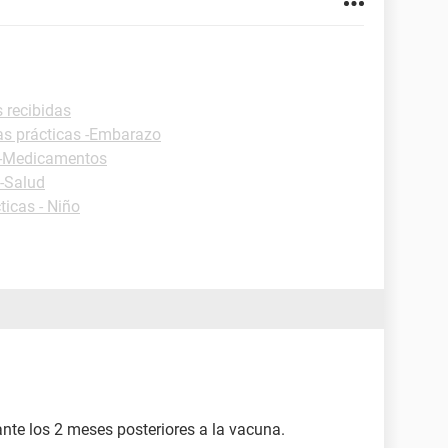
s recibidas
as prácticas -Embarazo
s -Medicamentos
 -Salud
ticas - Niño
ante los 2 meses posteriores a la vacuna.