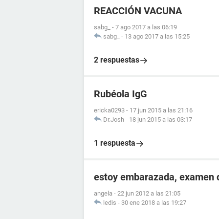
REACCIÓN VACUNA
sabg_
-
7 ago 2017 a las 06:19
sabg_
-
13 ago 2017 a las 15:25
2 respuestas
Rubéola IgG
ericka0293
-
17 jun 2015 a las 21:16
Dr.Josh
-
18 jun 2015 a las 03:17
1 respuesta
estoy embarazada, examen d
angela
-
22 jun 2012 a las 21:05
ledis
-
30 ene 2018 a las 19:27