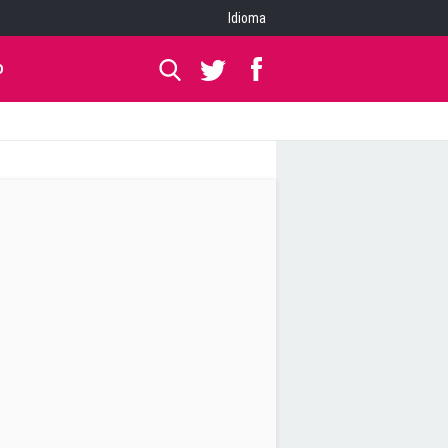
Idioma
O