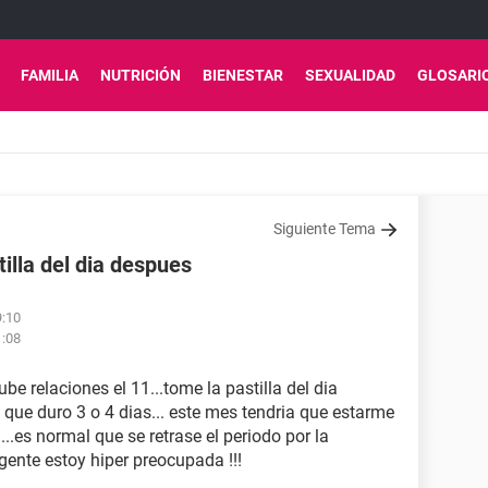
FAMILIA
NUTRICIÓN
BIENESTAR
SEXUALIDAD
GLOSARI
Siguiente Tema
illa del dia despues
9:10
1:08
tube relaciones el 11...tome la pastilla del dia
ue duro 3 o 4 dias... este mes tendria que estarme
..es normal que se retrase el periodo por la
gente estoy hiper preocupada !!!