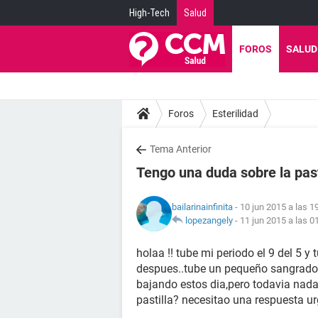
High-Tech
Salud
FOROS
SALUD
Foros
Esterilidad
Tema Anterior
Tengo una duda sobre la past
bailarinainfinita
- 10 jun 2015 a las 1
lopezangely
-
11 jun 2015 a las 0
holaa !! tube mi periodo el 9 del 5 y 
despues..tube un pequeño sangrado q
bajando estos dia,pero todavia nada.
pastilla? necesitao una respuesta ur