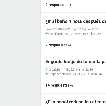
2 respuestas
¿Ir al baño 1 hora después de
Liza28121999
-
22 may 2016 a las 12:33
AguilarAndrea
-
23 may 2016 a las 06:42
2 respuestas
Engordé luego de tomar la pa
Andrea28g
-
11 dic 2016 a las 22:36
Japeneseblood
-
24 jul 2023 a las 09:44
14 respuestas
¿El alcohol reduce los efecto