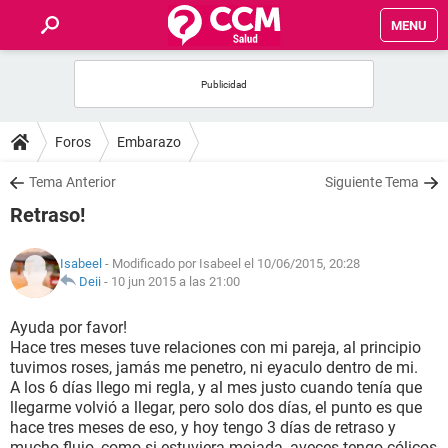
MENU
INICIO
FOROS
Foros
Embarazo
SALUD
Tema Anterior
Siguiente Tema
Retraso!
FAMILIA
Isabeel
- Modificado por Isabeel el 10/06/2015, 20:28
NUTRICIÓN
Deii
-
10 jun 2015 a las 21:00
Ayuda por favor!
BIENESTAR
Hace tres meses tuve relaciones con mi pareja, al principio
tuvimos roses, jamás me penetro, ni eyaculo dentro de mi.
SEXUALIDAD
A los 6 días llego mi regla, y al mes justo cuando tenía que
llegarme volvió a llegar, pero solo dos días, el punto es que
hace tres meses de eso, y hoy tengo 3 días de retraso y
GLOSARIO
mucho flujo, como si estuviera mojada, aveces tengo cólicos