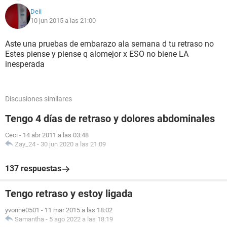
Deii
10 jun 2015 a las 21:00
Aste una pruebas de embarazo ala semana d tu retraso no
Estes piense y piense q alomejor x ESO no biene LA
inesperada
Discusiones similares
Tengo 4 días de retraso y dolores abdominales
Ceci
-
14 abr 2011 a las 03:48
Zay_24
-
30 jun 2020 a las 21:09
137 respuestas
Tengo retraso y estoy ligada
yvonne0501
-
11 mar 2015 a las 18:02
Samantha
-
5 ago 2022 a las 18:19