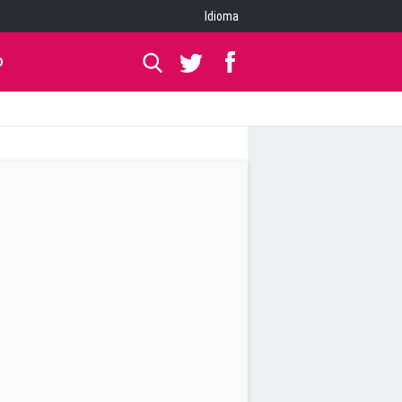
Idioma
O