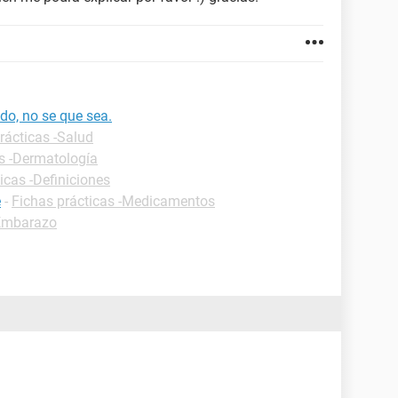
do, no se que sea.
rácticas -Salud
s -Dermatología
icas -Definiciones
e
-
Fichas prácticas -Medicamentos
-Embarazo