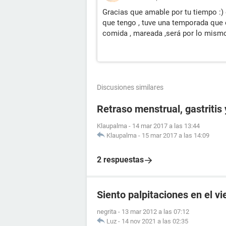
Gracias que amable por tu tiempo :
que tengo , tuve una temporada que
comida , mareada ,será por lo mism
Discusiones similares
Retraso menstrual, gastritis
Klaupalma
-
14 mar 2017 a las 13:44
Klaupalma
-
15 mar 2017 a las 14:09
2 respuestas
Siento palpitaciones en el v
negrita
-
13 mar 2012 a las 07:12
Luz
-
14 nov 2021 a las 02:35