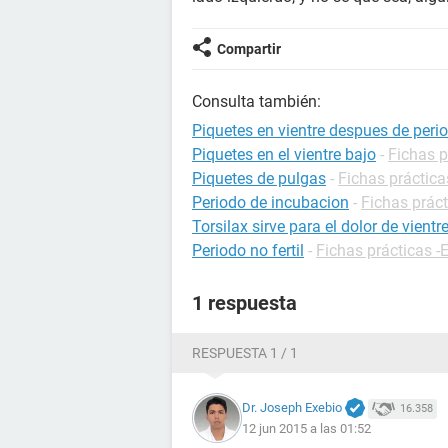
Compartir
Consulta también:
Piquetes en vientre despues de perio
Piquetes en el vientre bajo
-
Fichas p
Piquetes de pulgas
-
Fichas práctica
Periodo de incubacion
-
Fichas práct
Torsilax sirve para el dolor de vientr
Periodo no fertil
-
Fichas prácticas 
1 respuesta
RESPUESTA 1 / 1
Dr. Joseph Exebio
16.358
12 jun 2015 a las 01:52