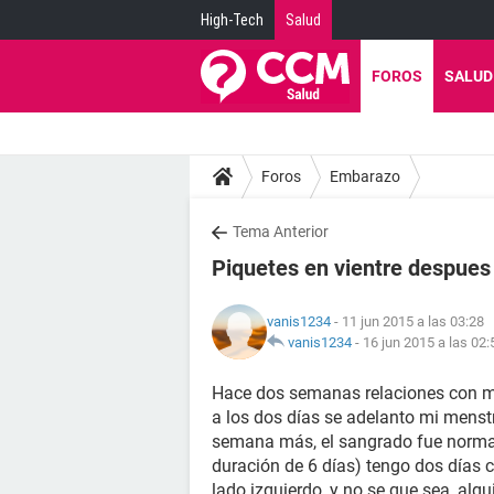
High-Tech
Salud
FOROS
SALUD
Foros
Embarazo
Tema Anterior
Piquetes en vientre despues 
vanis1234
- 11 jun 2015 a las 03:28
vanis1234
-
16 jun 2015 a las 02:
Hace dos semanas relaciones con mi
a los dos días se adelanto mi mens
semana más, el sangrado fue normal
duración de 6 días) tengo dos días c
lado izquierdo, y no se que sea, algu