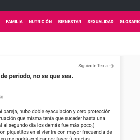
FAMILIA
NUTRICIÓN
BIENESTAR
SEXUALIDAD
GLOSARI
Siguiente Tema
de periodo, no se que sea.
58
 pareja, hubo doble eyaculacion y cero protección
truación que misma tenía que suceder hasta una
 al segundo día los demás fue más poco,(
on piquetitos en el vientre con mayor frecuencia de
ien me podrá explicar por favor :) gracias.