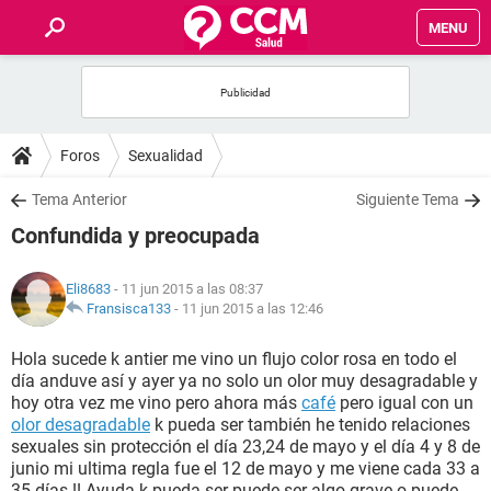
MENU
INICIO
FOROS
Foros
Sexualidad
SALUD
Tema Anterior
Siguiente Tema
Confundida y preocupada
FAMILIA
Eli8683
- 11 jun 2015 a las 08:37
NUTRICIÓN
Fransisca133
-
11 jun 2015 a las 12:46
Hola sucede k antier me vino un flujo color rosa en todo el
BIENESTAR
día anduve así y ayer ya no solo un olor muy desagradable y
hoy otra vez me vino pero ahora más
café
pero igual con un
SEXUALIDAD
olor desagradable
k pueda ser también he tenido relaciones
sexuales sin protección el día 23,24 de mayo y el día 4 y 8 de
junio mi ultima regla fue el 12 de mayo y me viene cada 33 a
GLOSARIO
35 días !! Ayuda k pueda ser puede ser algo grave o puede