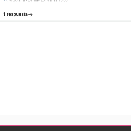
M Gutarra
-
24 may 2014 a las 18:08
1 respuesta