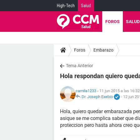
High-Tech
Salud
FOROS
SALUD
Foros
Embarazo
Tema Anterior
Hola respondan quiero qued
camila1233
- 11 jun 2015 a las 16:32
Dr. Joseph Exebio
-
12 jun 20
Hola, quiero quedar embarazada pero 
asique se me complica saber que dia
proteccion pero hasta ahora creo q