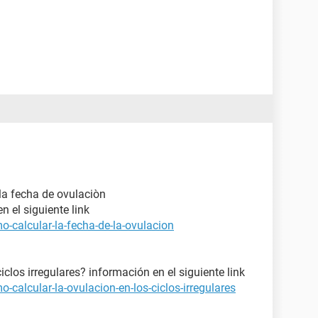
 la fecha de ovulaciòn
n el siguiente link
-calcular-la-fecha-de-la-ovulacion
clos irregulares? información en el siguiente link
calcular-la-ovulacion-en-los-ciclos-irregulares