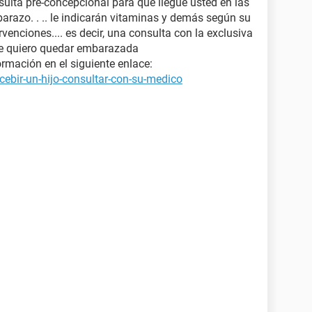
sulta pre-concepcional para que llegue usted en las
arazo. . .. le indicarán vitaminas y demás según su
rvenciones.... es decir, una consulta con la exclusiva
ue quiero quedar embarazada
rmación en el siguiente enlace:
ebir-un-hijo-consultar-con-su-medico