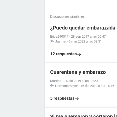
Discusiones similares
¿Puedo quedar embarazada si
Erica240517
-
28 sep 2017 a las 06:47
Jasmin
-
6 mar 2022 a las 03:31
12 respuestas
Cuarentena y embarazo
Martina
-
16 dic 2019 a las 08:20
Hermanamayor
-
16 dic 2019 a las 16:46
3 respuestas
Si me quemaron y cortaron 