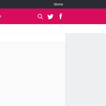
Idioma
O