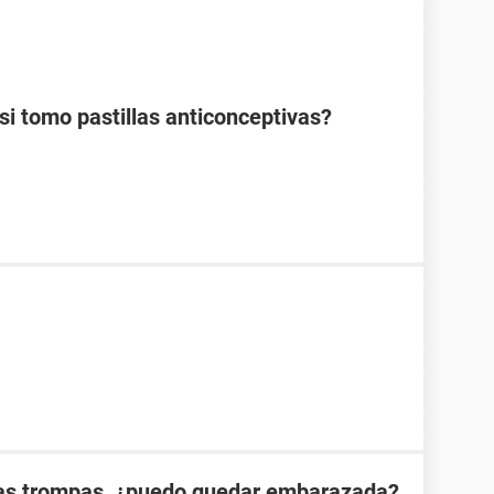
 tomo pastillas anticonceptivas?
las trompas, ¿puedo quedar embarazada?