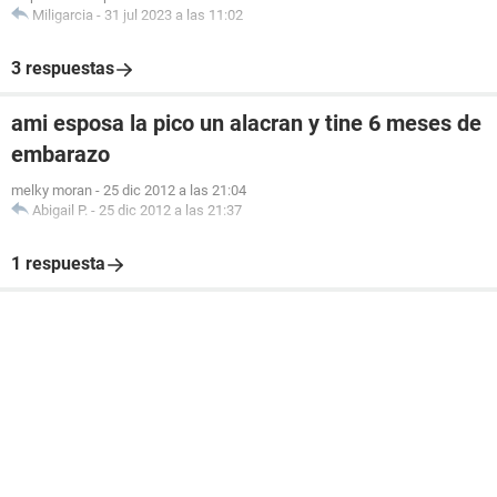
Miligarcia
-
31 jul 2023 a las 11:02
3 respuestas
ami esposa la pico un alacran y tine 6 meses de
embarazo
melky moran
-
25 dic 2012 a las 21:04
Abigail P.
-
25 dic 2012 a las 21:37
1 respuesta