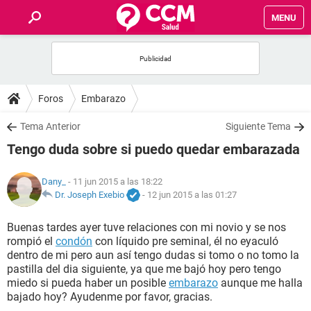
MENU
INICIO
FOROS
Foros
Embarazo
SALUD
Tema Anterior
Siguiente Tema
Tengo duda sobre si puedo quedar embarazada
FAMILIA
Dany_
- 11 jun 2015 a las 18:22
NUTRICIÓN
Dr. Joseph Exebio
-
12 jun 2015 a las 01:27
Buenas tardes ayer tuve relaciones con mi novio y se nos
BIENESTAR
rompió el
condón
con líquido pre seminal, él no eyaculó
dentro de mi pero aun así tengo dudas si tomo o no tomo la
SEXUALIDAD
pastilla del dia siguiente, ya que me bajó hoy pero tengo
miedo si pueda haber un posible
embarazo
aunque me halla
bajado hoy? Ayudenme por favor, gracias.
GLOSARIO