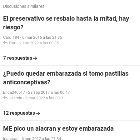
Discusiones similares
El preservativo se resbalo hasta la mitad, hay
riesgo?
Caro_f84
-
6 mar 2016 a las 21:35
Dari
-
2 ene 2022 a las 00:35
7 respuestas
¿Puedo quedar embarazada si tomo pastillas
anticonceptivas?
Erica240517
-
28 sep 2017 a las 06:47
Jasmin
-
6 mar 2022 a las 03:31
12 respuestas
ME pico un alacran y estoy embarazada
lesperan
-
6 sep 2012 a las 21:34