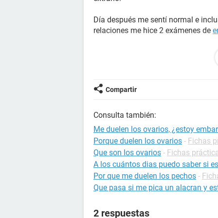
Día después me sentí normal e incl
relaciones me hice 2 exámenes de
e
Pero ahora (25 días después de las 
me baja a lo largo del día. También
lado derecho, como pinchazos a ratos
Compartir
Quisiera saber si estoy embarazada, 
Consulta también:
...La duda me invade!
Me duelen los ovarios, ¿estoy emba
Algunos datos míos:
Porque duelen los ovarios
-
Fichas p
- Mi periodo suele ser irregular, pero 
Que son los ovarios
-
Fichas práctic
- Estuve con tratamiento con antico
A los cuántos dias puedo saber si 
poliquisticos
.
Por que me duelen los pechos
-
Fich
- Cuando estoy en mi
menstruacion
Que pasa si me pica un alacran y 
intensos.. en muchas ocasiones es i
dolor.
2 respuestas