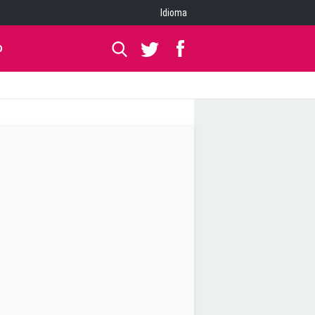
Idioma
O