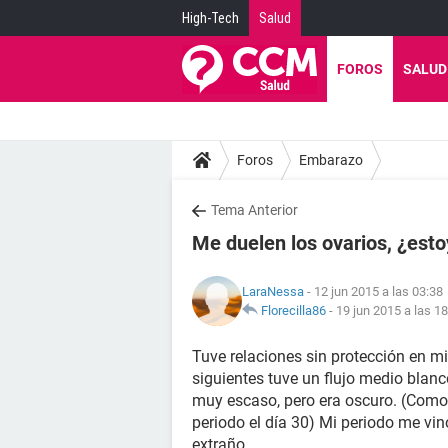
High-Tech
Salud
FOROS
SALUD
Foros
Embarazo
Tema Anterior
Me duelen los ovarios, ¿es
LaraNessa
- 12 jun 2015 a las 03:38
Florecilla86
-
19 jun 2015 a las 1
Tuve relaciones sin protección en mi
siguientes tuve un flujo medio blan
muy escaso, pero era oscuro. (Como
periodo el día 30) Mi periodo me vi
extraño.