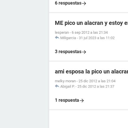
6 respuestas
ME pico un alacran y estoy
lesperan
-
6 sep 2012 a las 21:34
Miligarcia
-
31 jul 2023 a las 11:02
3 respuestas
ami esposa la pico un alacr
melky moran
-
25 dic 2012 a las 21:04
Abigail P.
-
25 dic 2012 a las 21:37
1 respuesta