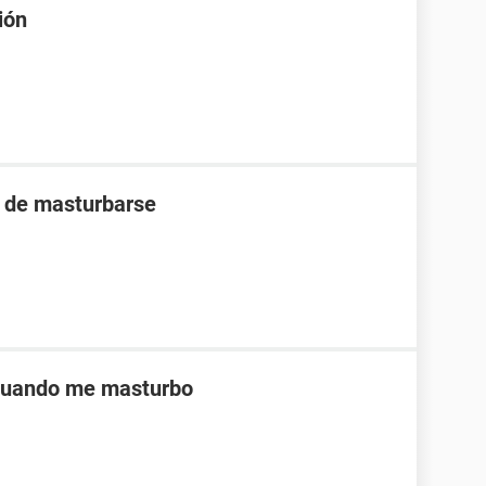
ión
s de masturbarse
 cuando me masturbo