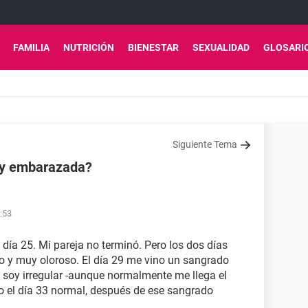
FAMILIA
NUTRICIÓN
BIENESTAR
SEXUALIDAD
GLOSARI
Siguiente Tema
toy embarazada?
8:53
 día 25. Mi pareja no terminó. Pero los dos días
co y muy oloroso. El día 29 me vino un sangrado
 soy irregular -aunque normalmente me llega el
no el día 33 normal, después de ese sangrado