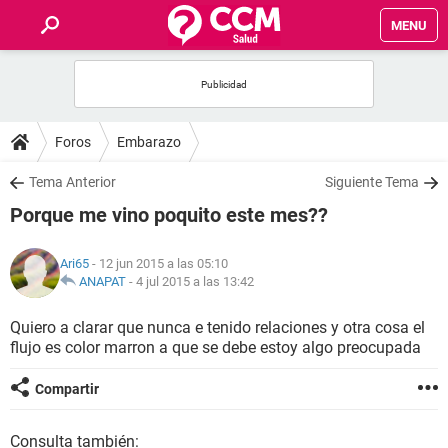
MENU
INICIO
FOROS
Foros
Embarazo
SALUD
Tema Anterior
Siguiente Tema
Porque me vino poquito este mes??
FAMILIA
Ari65
- 12 jun 2015 a las 05:10
NUTRICIÓN
ANAPAT
-
4 jul 2015 a las 13:42
Quiero a clarar que nunca e tenido relaciones y otra cosa el
BIENESTAR
flujo es color marron a que se debe estoy algo preocupada
SEXUALIDAD
Compartir
GLOSARIO
Consulta también: