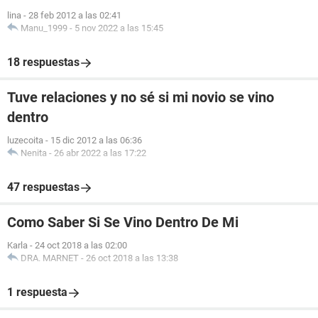
lina
-
28 feb 2012 a las 02:41
Manu_1999
-
5 nov 2022 a las 15:45
18 respuestas
Tuve relaciones y no sé si mi novio se vino
dentro
luzecoita
-
15 dic 2012 a las 06:36
Nenita
-
26 abr 2022 a las 17:22
47 respuestas
Como Saber Si Se Vino Dentro De Mi
Karla
-
24 oct 2018 a las 02:00
DRA. MARNET
-
26 oct 2018 a las 13:38
1 respuesta