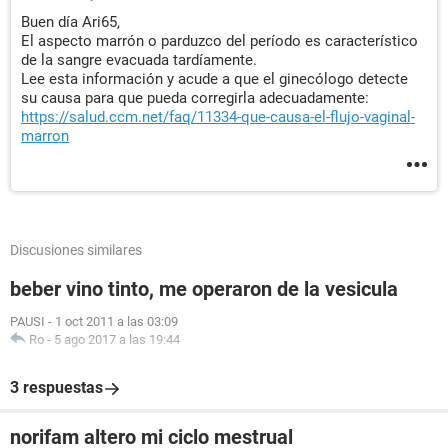
Buen día Ari65,
El aspecto marrón o parduzco del período es característico
de la sangre evacuada tardíamente.
Lee esta información y acude a que el ginecólogo detecte
su causa para que pueda corregirla adecuadamente:
https://salud.ccm.net/faq/11334-que-causa-el-flujo-vaginal-
marron
Discusiones similares
beber vino tinto, me operaron de la vesicula
PAUSI
-
1 oct 2011 a las 03:09
Ro
-
5 ago 2017 a las 19:44
3 respuestas
norifam altero mi ciclo mestrual