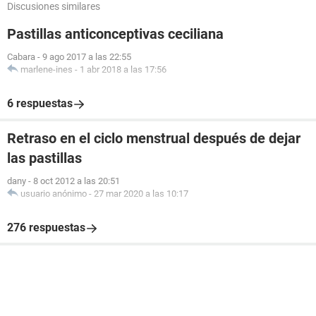
Discusiones similares
Pastillas anticonceptivas ceciliana
Cabara
-
9 ago 2017 a las 22:55
marlene-ines
-
1 abr 2018 a las 17:56
6 respuestas
Retraso en el ciclo menstrual después de dejar
las pastillas
dany
-
8 oct 2012 a las 20:51
usuario anónimo
-
27 mar 2020 a las 10:17
276 respuestas