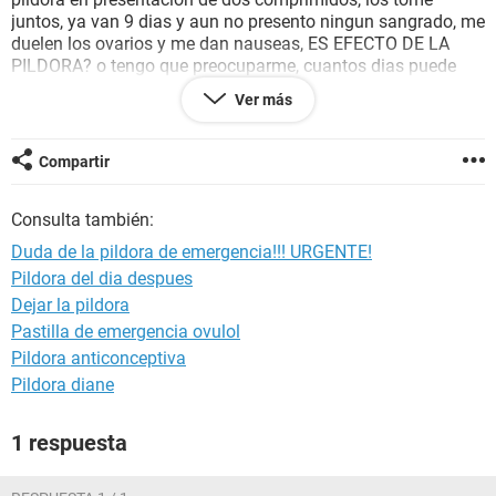
juntos, ya van 9 dias y aun no presento ningun sangrado, me
duelen los ovarios y me dan nauseas, ES EFECTO DE LA
PILDORA? o tengo que preocuparme, cuantos dias puede
tardar en venir el sangrado por deprivacion? afecta que la
Ver más
alla tomado el 18 de abril y ahora 3 de junio, paso solo 1
mes 1/2?
Compartir
Consulta también:
Duda de la pildora de emergencia!!! URGENTE!
Pildora del dia despues
Dejar la pildora
Pastilla de emergencia ovulol
Pildora anticonceptiva
Pildora diane
1 respuesta