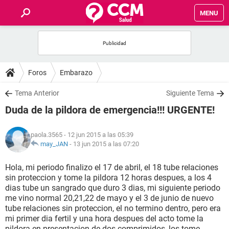
MENU
INICIO
FOROS
Foros
Embarazo
SALUD
Tema Anterior
Siguiente Tema
Duda de la pildora de emergencia!!! URGENTE!
FAMILIA
paola.3565
- 12 jun 2015 a las 05:39
NUTRICIÓN
may_JAN
-
13 jun 2015 a las 07:20
Hola, mi periodo finalizo el 17 de abril, el 18 tube relaciones
BIENESTAR
sin proteccion y tome la pildora 12 horas despues, a los 4
dias tube un sangrado que duro 3 dias, mi siguiente periodo
SEXUALIDAD
me vino normal 20,21,22 de mayo y el 3 de junio de nuevo
tube relaciones sin proteccion, el no termino dentro, pero era
mi primer dia fertil y una hora despues del acto tome la
GLOSARIO
pildora en presentacion de dos comprimidos, los tome