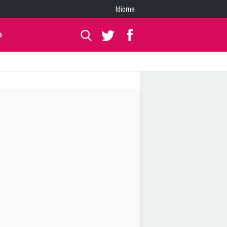
Idioma
O