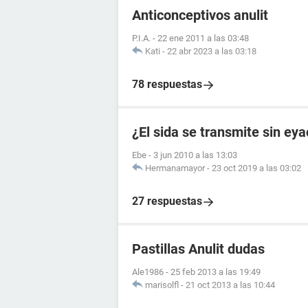
Anticonceptivos anulit
P.I.A.
-
22 ene 2011 a las 03:48
Kati
-
22 abr 2023 a las 03:18
78 respuestas
¿El sida se transmite sin ey
Ebe
-
3 jun 2010 a las 13:03
Hermanamayor
-
23 oct 2019 a las 03:02
27 respuestas
Pastillas Anulit dudas
Ale1986
-
25 feb 2013 a las 19:49
marisolfl
-
21 oct 2013 a las 10:44