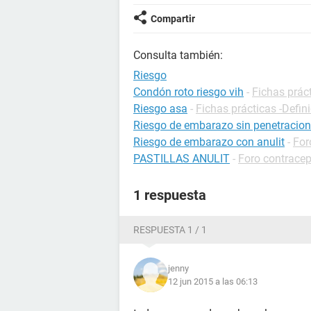
Compartir
Consulta también:
Riesgo
Condón roto riesgo vih
-
Fichas prác
Riesgo asa
-
Fichas prácticas -Defin
Riesgo de embarazo sin penetracion
Riesgo de embarazo con anulit
-
For
PASTILLAS ANULIT
-
Foro contrace
1 respuesta
RESPUESTA 1 / 1
jenny
12 jun 2015 a las 06:13