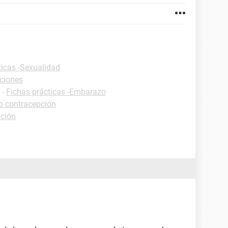
ticas -Sexualidad
iciones
-
Fichas prácticas -Embarazo
o contracepción
pción