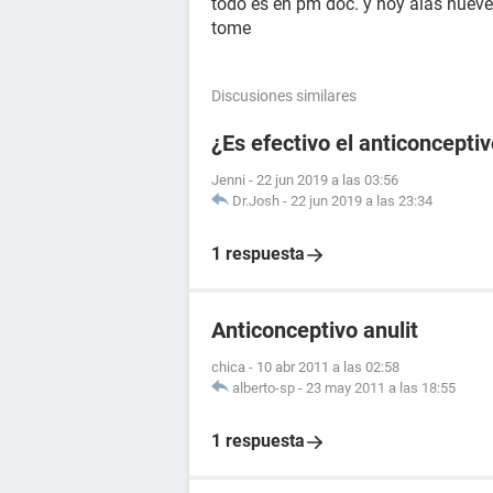
todo es en pm doc. y hoy alas nueve
tome
Discusiones similares
¿Es efectivo el anticonceptiv
Jenni
-
22 jun 2019 a las 03:56
Dr.Josh
-
22 jun 2019 a las 23:34
1 respuesta
Anticonceptivo anulit
chica
-
10 abr 2011 a las 02:58
alberto-sp
-
23 may 2011 a las 18:55
1 respuesta