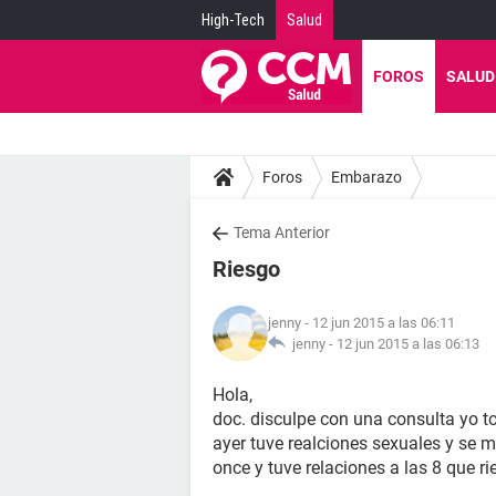
High-Tech
Salud
FOROS
SALUD
Foros
Embarazo
Tema Anterior
Riesgo
jenny
- 12 jun 2015 a las 06:11
jenny -
12 jun 2015 a las 06:13
Hola,
doc. disculpe con una consulta yo 
ayer tuve realciones sexuales y se m
once y tuve relaciones a las 8 que r