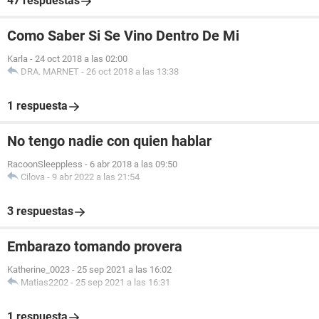
47 respuestas
Como Saber Si Se Vino Dentro De Mi
Karla
-
24 oct 2018 a las 02:00
DRA. MARNET
-
26 oct 2018 a las 13:38
1 respuesta
No tengo nadie con quien hablar
RacoonSleeppless
-
6 abr 2018 a las 09:50
Cilova
-
9 abr 2022 a las 21:54
3 respuestas
Embarazo tomando provera
Katherine_0023
-
25 sep 2021 a las 16:02
Matias2202
-
25 sep 2021 a las 16:31
1 respuesta