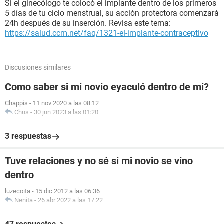
Si el ginecólogo te colocó el implante dentro de los primeros
5 días de tu ciclo menstrual, su acción protectora comenzará
24h después de su inserción. Revisa este tema:
https://salud.ccm.net/faq/1321-el-implante-contraceptivo
Discusiones similares
Como saber si mi novio eyaculó dentro de mi?
Chappis
-
11 nov 2020 a las 08:12
Chus
-
30 jun 2023 a las 01:20
3 respuestas
Tuve relaciones y no sé si mi novio se vino
dentro
luzecoita
-
15 dic 2012 a las 06:36
Nenita
-
26 abr 2022 a las 17:22