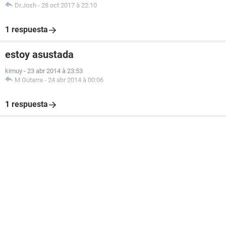
Dr.Josh
-
28 oct 2017 à 22:10
1 respuesta
estoy asustada
kimuy
-
23 abr 2014 à 23:53
M Gutarra
-
24 abr 2014 à 00:06
1 respuesta