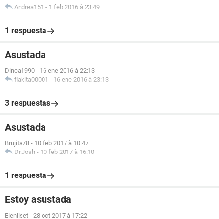
Andrea151
-
1 feb 2016 à 23:49
1 respuesta
Asustada
Dinca1990
-
16 ene 2016 à 22:13
flakita00001
-
16 ene 2016 à 23:13
3 respuestas
Asustada
Brujita78
-
10 feb 2017 à 10:47
Dr.Josh
-
10 feb 2017 à 16:10
1 respuesta
Estoy asustada
Elenliset
-
28 oct 2017 à 17:22