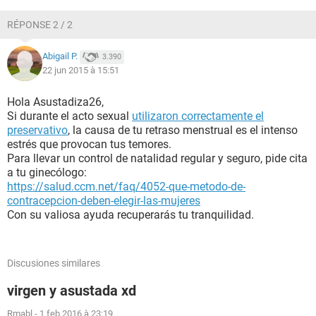
RÉPONSE 2 / 2
Abigail P.
3.390
22 jun 2015 à 15:51
Hola Asustadiza26,
Si durante el acto sexual
utilizaron correctamente el
preservativo
, la causa de tu retraso menstrual es el intenso
estrés que provocan tus temores.
Para llevar un control de natalidad regular y seguro, pide cita
a tu ginecólogo:
https://salud.ccm.net/faq/4052-que-metodo-de-
contracepcion-deben-elegir-las-mujeres
Con su valiosa ayuda recuperarás tu tranquilidad.
Discusiones similares
virgen y asustada xd
Rmabl
-
1 feb 2016 à 23:19