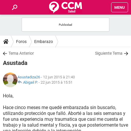
MENU
INICIO
FORUMS
Foros
Embarazo
SALUD
Tema Anterior
Siguiente Tema
Asustada
FAMILIA
Asustadiza26
- 12 jun 2015 à 21:40
NUTRICIÓN
Abigail P.
-
22 jun 2015 à 15:51
Hola,
BIENESTAR
Hace cinco meses me quedé embarazada sin buscarlo,
SEXUALIDAD
utilizando protección que falló. Aborté a las seis semanas y
fue una experiencia muy traumatica que casi me cuesta el
trabajo y la salud mental y físcia, ya que posteriormente tuve
GLOSARIO
una infección debido a la intervención.