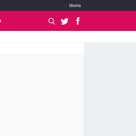
Idioma
O