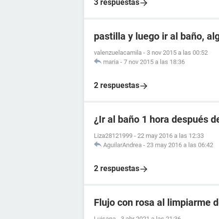
3 respuestas
pastilla y luego ir al baño, a
valenzuelacamila
-
3 nov 2015 a las 00:52
maria
-
7 nov 2015 a las 18:36
2 respuestas
¿Ir al baño 1 hora después de
Liza28121999
-
22 may 2016 a las 12:33
AguilarAndrea
-
23 may 2016 a las 06:42
2 respuestas
Flujo con rosa al limpiarme 
Luisana
-
3 abr 2021 a las 21:36