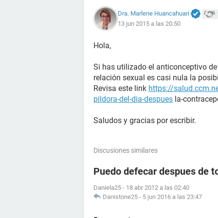
Dra. Marlene Huancahuari
13 jun 2015 a las 20:50
Hola,
Si has utilizado el anticonceptivo d
relación sexual es casi nula la posi
Revisa este link
https://salud.ccm.n
pildora-del-dia-despues
la-contracep
Saludos y gracias por escribir.
Discusiones similares
Puedo defecar despues de to
Daniela25
-
18 abr 2012 a las 02:40
Danistone25
-
5 jun 2016 a las 23:47