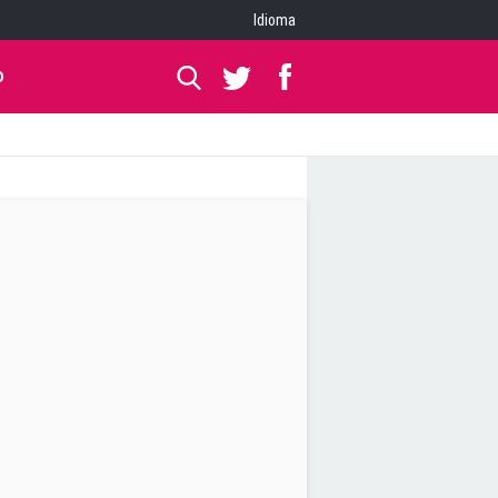
Idioma
O