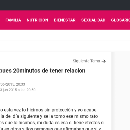
FAMILIA
NUTRICIÓN
BIENESTAR
SEXUALIDAD
GLOSARI
Siguiente Tema
spues 20minutos de tener relacion
3/06/2015, 20:33
3 jun 2015 a las 20:50
o esta vez lo hicimos sin protección y yo acabe
la del día siguiente y se la tomo ese mismo rato
 que lo hicimos, mi duda es esa si tiene efectos si
a en otros sitios personas que afirmaban que si y