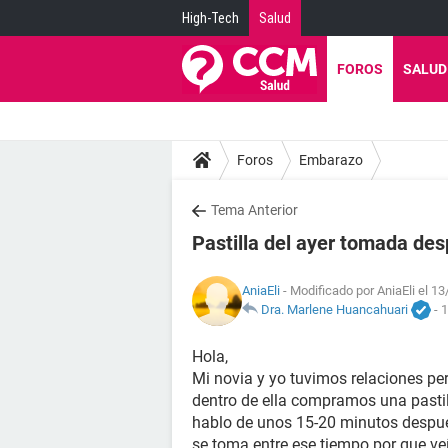
High-Tech
Salud
FOROS
SALUD
Foros
Embarazo
Tema Anterior
Pastilla del ayer tomada de
AniaEli
- Modificado por AniaEli el 1
Dra. Marlene Huancahuari
-
1
Hola,
Mi novia y yo tuvimos relaciones per
dentro de ella compramos una pastil
hablo de unos 15-20 minutos después
se toma entre ese tiempo por que veí