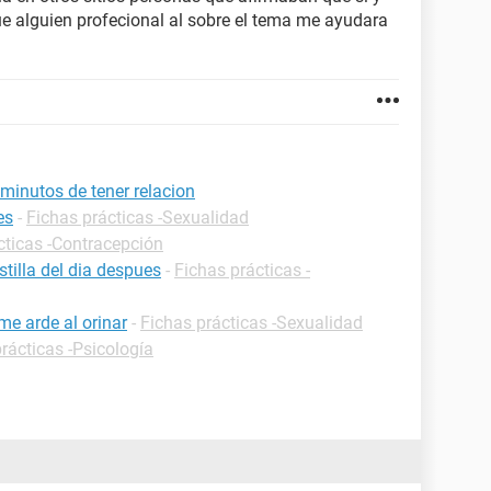
e alguien profecional al sobre el tema me ayudara
minutos de tener relacion
es
-
Fichas prácticas -Sexualidad
cticas -Contracepción
tilla del dia despues
-
Fichas prácticas -
me arde al orinar
-
Fichas prácticas -Sexualidad
rácticas -Psicología