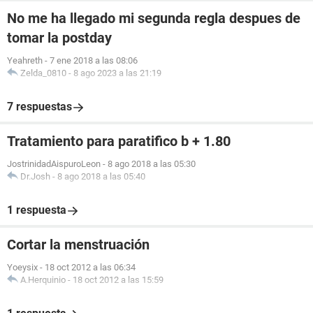
No me ha llegado mi segunda regla despues de
tomar la postday
Yeahreth
-
7 ene 2018 a las 08:06
Zelda_0810
-
8 ago 2023 a las 21:19
7 respuestas
Tratamiento para paratifico b + 1.80
JostrinidadAispuroLeon
-
8 ago 2018 a las 05:30
Dr.Josh
-
8 ago 2018 a las 05:40
1 respuesta
Cortar la menstruación
Yoeysix
-
18 oct 2012 a las 06:34
A.Herquinio
-
18 oct 2012 a las 15:59