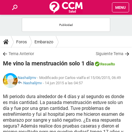
MENU
INICIO
FOROS
Foros
Embarazo
SALUD
Tema Anterior
Siguiente Tema
Me vino la menstruación solo 1 día
Resuelto
FAMILIA
Nashalijmv
- Modificado por Carlos-vialfa el 15/06/2015, 06:49
NUTRICIÓN
Nashalijmv
-
14 jun 2015 a las 04:57
Mi periodo dura alrededor de 4 días y al segundo es donde
BIENESTAR
es más cantidad. La pasada menstruación estuve solo un
día y fue por una gran cantidad. Tuve problemas de
SEXUALIDAD
estreñimiento y fui al hospital pero me hicieron examen de
embarazo por sangre y salió negativo. ¿Es esa respuesta
segura? Además realice dos pruebas caseras y dieron el
GLOSARIO
mismo resultado pero me quedan dudas!' tengo 17 años y