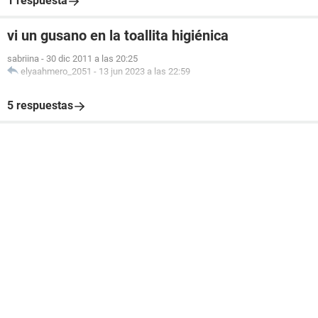
1 respuesta
vi un gusano en la toallita higiénica
sabriina
-
30 dic 2011 a las 20:25
elyaahmero_2051
-
13 jun 2023 a las 22:59
5 respuestas