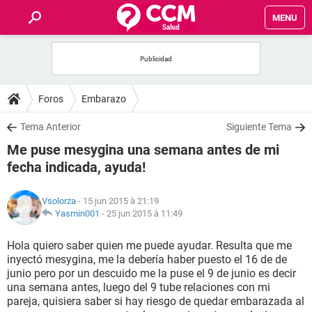
MENU
INICIO
FORUMS
Foros
Embarazo
SALUD
Tema Anterior
Siguiente Tema
Me puse mesygina una semana antes de mi
FAMILIA
fecha indicada, ayuda!
NUTRICIÓN
Vsolorza
- 15 jun 2015 à 21:19
Yasmin001
-
25 jun 2015 à 11:49
BIENESTAR
Hola quiero saber quien me puede ayudar. Resulta que me
inyectó mesygina, me la debería haber puesto el 16 de de
SEXUALIDAD
junio pero por un descuido me la puse el 9 de junio es decir
una semana antes, luego del 9 tube relaciones con mi
pareja, quisiera saber si hay riesgo de quedar embarazada al
GLOSARIO