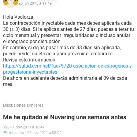
25 jun 2015 à 11:49
Hola Vsolorza,
La contracepción inyectable cada mes debes aplicarla cada
30 (± 3) días. Si la aplicas antes de 27 días, puedes alterar tu
ciclo menstrual y presentar irregularidades o incluso anular
el sangrado por disrupción.
En cambio, si dejas pasar más de 33 días sin aplicarla,
puede perder su eficacia para prevenir el embarazo.
Revisa esta información:
https://salud.ccm.net/faq/5720-asociacion-de-estrogenos-y-
progesterona-inyectables
De ahora en adelante deberás administrarla el 09 de cada
mes.
Discusiones similares
Me he quitado el Nuvaring una semana antes
123
-
1 nov 2011 à 10:47
mdiestra
-
20 nov 2011 à 08:04