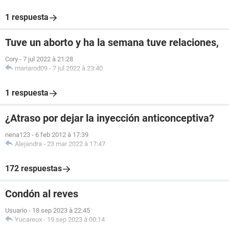
1 respuesta
Tuve un aborto y ha la semana tuve relaciones,
Cory
-
7 jul 2022 à 21:28
mariarod09
-
7 jul 2022 à 23:40
1 respuesta
¿Atraso por dejar la inyección anticonceptiva?
nena123
-
6 feb 2012 à 17:39
Alejandra
-
23 mar 2022 à 17:47
172 respuestas
Condón al reves
Usuario
-
18 sep 2023 à 22:45
Yucareux
-
19 sep 2023 à 00:14