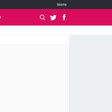
Idioma
O