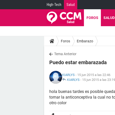
High-Tech
Salud
FOROS
SALUD
Foros
Embarazo
Tema Anterior
Puedo estar embarazada
KIARLYS
- 15 jun 2015 a las 22:46
KIARLYS
-
15 jun 2015 a las 23:1
hola buenas tardes es posible queda
tomar la anticonceptiva la cual no 
otro color