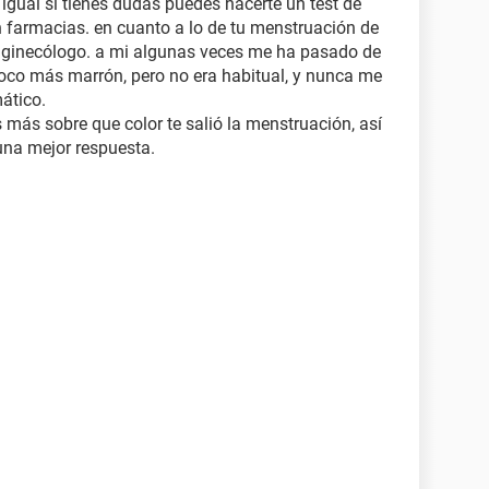
igual si tienes dudas puedes hacerte un test de
 farmacias. en cuanto a lo de tu menstruación de
n ginecólogo. a mi algunas veces me ha pasado de
oco más marrón, pero no era habitual, y nunca me
ático.
 más sobre que color te salió la menstruación, así
guna mejor respuesta.