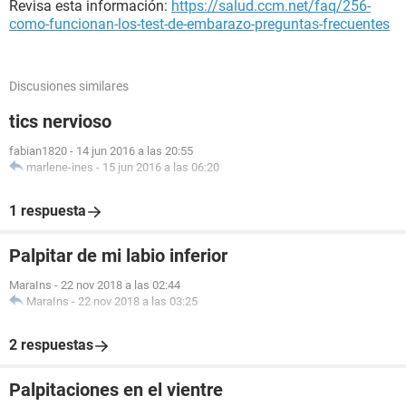
Revisa esta información:
https://salud.ccm.net/faq/256-
como-funcionan-los-test-de-embarazo-preguntas-frecuentes
Discusiones similares
tics nervioso
fabian1820
-
14 jun 2016 a las 20:55
marlene-ines
-
15 jun 2016 a las 06:20
1 respuesta
Palpitar de mi labio inferior
MaraIns
-
22 nov 2018 a las 02:44
MaraIns
-
22 nov 2018 a las 03:25
2 respuestas
Palpitaciones en el vientre