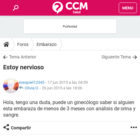
MENU
INICIO
FOROS
Foros
Embarazo
SALUD
Tema Anterior
Siguiente Tema
Estoy nervioso
FAMILIA
ezequiel12345
- 17 jun 2015 a las 04:39
NUTRICIÓN
Olivia.O.
-
26 jun 2015 a las 18:06
Hola, tengo una duda, puede un ginecólogo saber si alguien
BIENESTAR
esta embaraza de menos de 3 meses con análisis de orina y
sangre.
SEXUALIDAD
Compartir
GLOSARIO